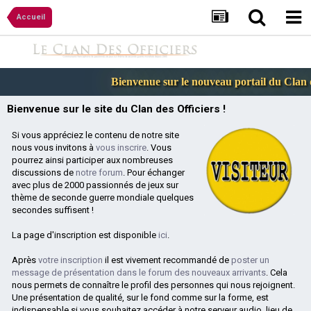
Accueil
Bienvenue sur le nouveau portail du Clan de
Bienvenue sur le site du Clan des Officiers !
Si vous appréciez le contenu de notre site
nous vous invitons à
vous inscrire
. Vous
pourrez ainsi participer aux nombreuses
discussions de
notre forum
. Pour échanger
avec plus de 2000 passionnés de jeux sur
thème de seconde guerre mondiale quelques
secondes suffisent !
La page d'inscription est disponible
ici
.
Après
votre inscription
il est vivement recommandé de
poster un
message de présentation dans le forum des nouveaux arrivants
. Cela
nous permets de connaître le profil des personnes qui nous rejoignent.
Une présentation de qualité, sur le fond comme sur la forme, est
indispensable si vous souhaitez accéder à notre serveur audio, lieu de