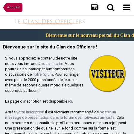
Accueil
Bienvenue sur le nouveau portail du Clan des
Bienvenue sur le site du Clan des Officiers !
Si vous appréciez le contenu de notre site
nous vous invitons à
vous inscrire
. Vous
pourrez ainsi participer aux nombreuses
discussions de
notre forum
. Pour échanger
avec plus de 2000 passionnés de jeux sur
thème de seconde guerre mondiale quelques
secondes suffisent !
La page d'inscription est disponible
ici
.
Après
votre inscription
il est vivement recommandé de
poster un
message de présentation dans le forum des nouveaux arrivants
. Cela
nous permets de connaître le profil des personnes qui nous rejoignent.
Une présentation de qualité, sur le fond comme sur la forme, est
indispensable si vous souhaitez accéder à notre serveur audio, lieu de