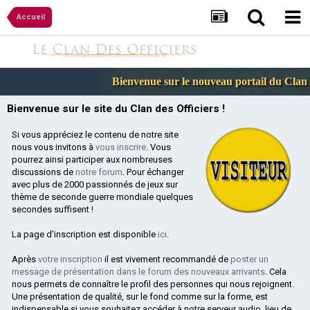
Accueil
Bienvenue sur le nouveau portail du Clan de
Bienvenue sur le site du Clan des Officiers !
Si vous appréciez le contenu de notre site
nous vous invitons à
vous inscrire
. Vous
pourrez ainsi participer aux nombreuses
discussions de
notre forum
. Pour échanger
avec plus de 2000 passionnés de jeux sur
thème de seconde guerre mondiale quelques
secondes suffisent !
La page d'inscription est disponible
ici
.
Après
votre inscription
il est vivement recommandé de
poster un
message de présentation dans le forum des nouveaux arrivants
. Cela
nous permets de connaître le profil des personnes qui nous rejoignent.
Une présentation de qualité, sur le fond comme sur la forme, est
indispensable si vous souhaitez accéder à notre serveur audio, lieu de