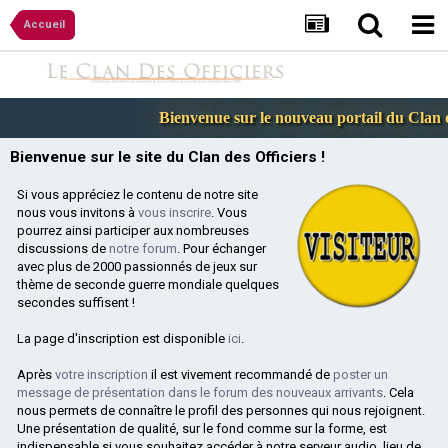
Accueil
Bienvenue sur le nouveau portail du Clan de
Bienvenue sur le site du Clan des Officiers !
Si vous appréciez le contenu de notre site
nous vous invitons à
vous inscrire
. Vous
pourrez ainsi participer aux nombreuses
discussions de
notre forum
. Pour échanger
avec plus de 2000 passionnés de jeux sur
thème de seconde guerre mondiale quelques
secondes suffisent !
La page d'inscription est disponible
ici
.
Après
votre inscription
il est vivement recommandé de
poster un
message de présentation dans le forum des nouveaux arrivants
. Cela
nous permets de connaître le profil des personnes qui nous rejoignent.
Une présentation de qualité, sur le fond comme sur la forme, est
indispensable si vous souhaitez accéder à notre serveur audio, lieu de