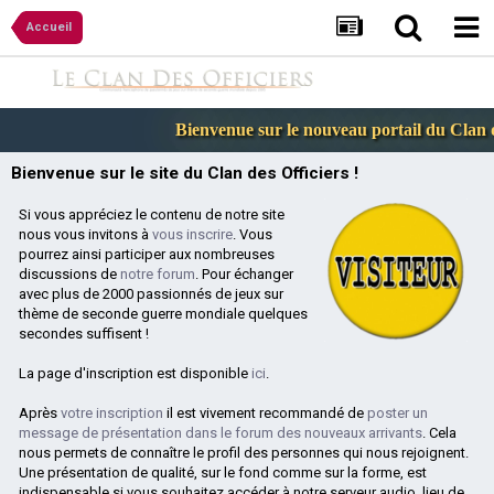
Accueil
Bienvenue sur le nouveau portail du Clan de
Bienvenue sur le site du Clan des Officiers !
Si vous appréciez le contenu de notre site
nous vous invitons à
vous inscrire
. Vous
pourrez ainsi participer aux nombreuses
discussions de
notre forum
. Pour échanger
avec plus de 2000 passionnés de jeux sur
thème de seconde guerre mondiale quelques
secondes suffisent !
La page d'inscription est disponible
ici
.
Après
votre inscription
il est vivement recommandé de
poster un
message de présentation dans le forum des nouveaux arrivants
. Cela
nous permets de connaître le profil des personnes qui nous rejoignent.
Une présentation de qualité, sur le fond comme sur la forme, est
indispensable si vous souhaitez accéder à notre serveur audio, lieu de