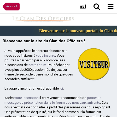
Accueil
Bienvenue sur le nouveau portail du Clan des
Bienvenue sur le site du Clan des Officiers !
Si vous appréciez le contenu de notre site
nous vous invitons à
vous inscrire
. Vous
pourrez ainsi participer aux nombreuses
discussions de
notre forum
. Pour échanger
avec plus de 2000 passionnés de jeux sur
thème de seconde guerre mondiale quelques
secondes suffisent !
La page d'inscription est disponible
ici
.
Après
votre inscription
il est vivement recommandé de
poster un
message de présentation dans le forum des nouveaux arrivants
. Cela
nous permets de connaître le profil des personnes qui nous rejoignent.
Une présentation de qualité, sur le fond comme sur la forme, est
indispensable si vous souhaitez accéder à notre serveur audio, lieu de