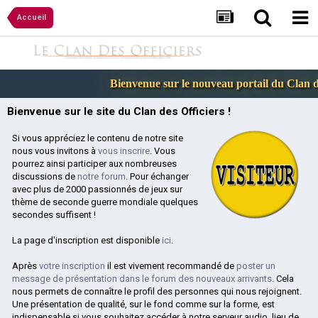
Accueil
Bienvenue sur le nouveau portail du Clan des
Bienvenue sur le site du Clan des Officiers !
Si vous appréciez le contenu de notre site
nous vous invitons à
vous inscrire
. Vous
pourrez ainsi participer aux nombreuses
discussions de
notre forum
. Pour échanger
avec plus de 2000 passionnés de jeux sur
thème de seconde guerre mondiale quelques
secondes suffisent !
La page d'inscription est disponible
ici
.
Après
votre inscription
il est vivement recommandé de
poster un
message de présentation dans le forum des nouveaux arrivants
. Cela
nous permets de connaître le profil des personnes qui nous rejoignent.
Une présentation de qualité, sur le fond comme sur la forme, est
indispensable si vous souhaitez accéder à notre serveur audio, lieu de