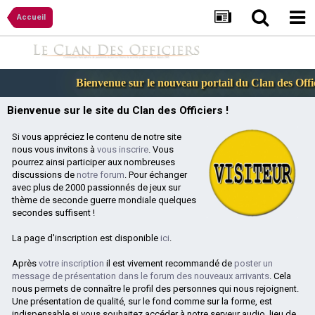
Accueil
Bienvenue sur le nouveau portail du Clan des Offici
Bienvenue sur le site du Clan des Officiers !
Si vous appréciez le contenu de notre site
nous vous invitons à
vous inscrire
. Vous
pourrez ainsi participer aux nombreuses
discussions de
notre forum
. Pour échanger
avec plus de 2000 passionnés de jeux sur
thème de seconde guerre mondiale quelques
secondes suffisent !
La page d'inscription est disponible
ici
.
Après
votre inscription
il est vivement recommandé de
poster un
message de présentation dans le forum des nouveaux arrivants
. Cela
nous permets de connaître le profil des personnes qui nous rejoignent.
Une présentation de qualité, sur le fond comme sur la forme, est
indispensable si vous souhaitez accéder à notre serveur audio, lieu de