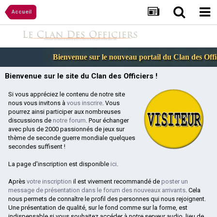
Accueil
Bienvenue sur le nouveau portail du Clan des Offic
Bienvenue sur le site du Clan des Officiers !
Si vous appréciez le contenu de notre site
nous vous invitons à
vous inscrire
. Vous
pourrez ainsi participer aux nombreuses
discussions de
notre forum
. Pour échanger
avec plus de 2000 passionnés de jeux sur
thème de seconde guerre mondiale quelques
secondes suffisent !
La page d'inscription est disponible
ici
.
Après
votre inscription
il est vivement recommandé de
poster un
message de présentation dans le forum des nouveaux arrivants
. Cela
nous permets de connaître le profil des personnes qui nous rejoignent.
Une présentation de qualité, sur le fond comme sur la forme, est
indispensable si vous souhaitez accéder à notre serveur audio, lieu de