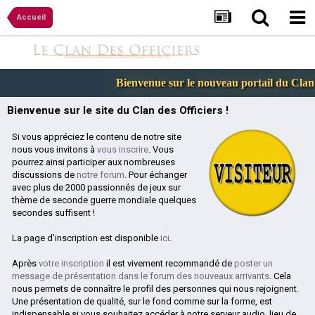
Accueil
Bienvenue sur le nouveau portail du Clan d
Bienvenue sur le site du Clan des Officiers !
Si vous appréciez le contenu de notre site
nous vous invitons à
vous inscrire
. Vous
pourrez ainsi participer aux nombreuses
discussions de
notre forum
. Pour échanger
avec plus de 2000 passionnés de jeux sur
thème de seconde guerre mondiale quelques
secondes suffisent !
La page d'inscription est disponible
ici
.
Après
votre inscription
il est vivement recommandé de
poster un
message de présentation dans le forum des nouveaux arrivants
. Cela
nous permets de connaître le profil des personnes qui nous rejoignent.
Une présentation de qualité, sur le fond comme sur la forme, est
indispensable si vous souhaitez accéder à notre serveur audio, lieu de