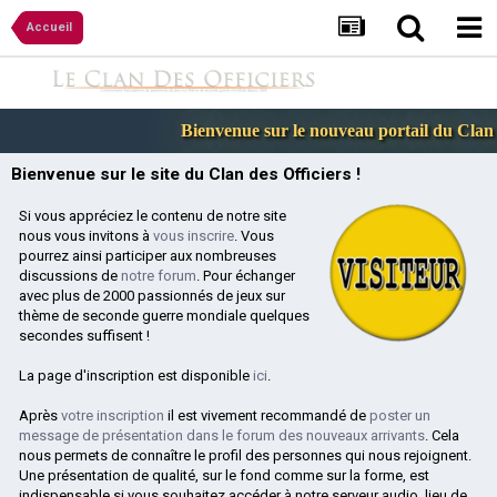
Accueil
Bienvenue sur le nouveau portail du Clan d
Bienvenue sur le site du Clan des Officiers !
Si vous appréciez le contenu de notre site
nous vous invitons à
vous inscrire
. Vous
pourrez ainsi participer aux nombreuses
discussions de
notre forum
. Pour échanger
avec plus de 2000 passionnés de jeux sur
thème de seconde guerre mondiale quelques
secondes suffisent !
La page d'inscription est disponible
ici
.
Après
votre inscription
il est vivement recommandé de
poster un
message de présentation dans le forum des nouveaux arrivants
. Cela
nous permets de connaître le profil des personnes qui nous rejoignent.
Une présentation de qualité, sur le fond comme sur la forme, est
indispensable si vous souhaitez accéder à notre serveur audio, lieu de