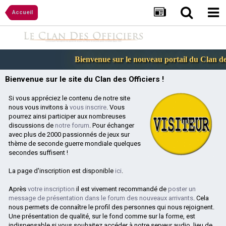
Accueil
Bienvenue sur le nouveau portail du Clan des 
Bienvenue sur le site du Clan des Officiers !
Si vous appréciez le contenu de notre site
nous vous invitons à
vous inscrire
. Vous
pourrez ainsi participer aux nombreuses
discussions de
notre forum
. Pour échanger
avec plus de 2000 passionnés de jeux sur
thème de seconde guerre mondiale quelques
secondes suffisent !
La page d'inscription est disponible
ici
.
Après
votre inscription
il est vivement recommandé de
poster un
message de présentation dans le forum des nouveaux arrivants
. Cela
nous permets de connaître le profil des personnes qui nous rejoignent.
Une présentation de qualité, sur le fond comme sur la forme, est
indispensable si vous souhaitez accéder à notre serveur audio, lieu de