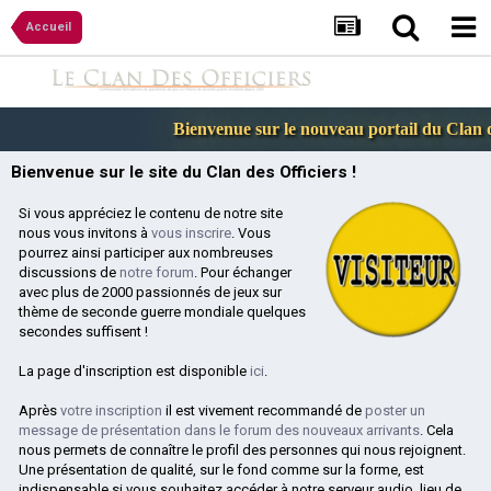
Accueil
Bienvenue sur le nouveau portail du Clan de
Bienvenue sur le site du Clan des Officiers !
Si vous appréciez le contenu de notre site
nous vous invitons à
vous inscrire
. Vous
pourrez ainsi participer aux nombreuses
discussions de
notre forum
. Pour échanger
avec plus de 2000 passionnés de jeux sur
thème de seconde guerre mondiale quelques
secondes suffisent !
La page d'inscription est disponible
ici
.
Après
votre inscription
il est vivement recommandé de
poster un
message de présentation dans le forum des nouveaux arrivants
. Cela
nous permets de connaître le profil des personnes qui nous rejoignent.
Une présentation de qualité, sur le fond comme sur la forme, est
indispensable si vous souhaitez accéder à notre serveur audio, lieu de