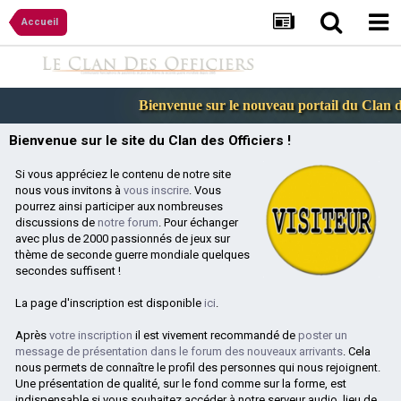
Accueil
Bienvenue sur le nouveau portail du Clan des
Bienvenue sur le site du Clan des Officiers !
Si vous appréciez le contenu de notre site
nous vous invitons à
vous inscrire
. Vous
pourrez ainsi participer aux nombreuses
discussions de
notre forum
. Pour échanger
avec plus de 2000 passionnés de jeux sur
thème de seconde guerre mondiale quelques
secondes suffisent !
La page d'inscription est disponible
ici
.
Après
votre inscription
il est vivement recommandé de
poster un
message de présentation dans le forum des nouveaux arrivants
. Cela
nous permets de connaître le profil des personnes qui nous rejoignent.
Une présentation de qualité, sur le fond comme sur la forme, est
indispensable si vous souhaitez accéder à notre serveur audio, lieu de