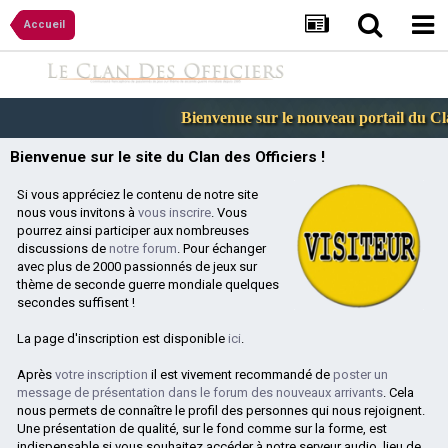
Accueil
Bienvenue sur le nouveau portail du Clan
Bienvenue sur le site du Clan des Officiers !
Si vous appréciez le contenu de notre site
nous vous invitons à
vous inscrire
. Vous
pourrez ainsi participer aux nombreuses
discussions de
notre forum
. Pour échanger
avec plus de 2000 passionnés de jeux sur
thème de seconde guerre mondiale quelques
secondes suffisent !
La page d'inscription est disponible
ici
.
Après
votre inscription
il est vivement recommandé de
poster un
message de présentation dans le forum des nouveaux arrivants
. Cela
nous permets de connaître le profil des personnes qui nous rejoignent.
Une présentation de qualité, sur le fond comme sur la forme, est
indispensable si vous souhaitez accéder à notre serveur audio, lieu de