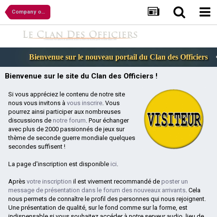
Company of Heroes 2
Bienvenue sur le nouveau portail du Clan des Officiers
Bienvenue sur le site du Clan des Officiers !
Si vous appréciez le contenu de notre site
nous vous invitons à
vous inscrire
. Vous
pourrez ainsi participer aux nombreuses
discussions de
notre forum
. Pour échanger
avec plus de 2000 passionnés de jeux sur
thème de seconde guerre mondiale quelques
secondes suffisent !
La page d'inscription est disponible
ici
.
Après
votre inscription
il est vivement recommandé de
poster un
message de présentation dans le forum des nouveaux arrivants
. Cela
nous permets de connaître le profil des personnes qui nous rejoignent.
Une présentation de qualité, sur le fond comme sur la forme, est
indispensable si vous souhaitez accéder à notre serveur audio, lieu de