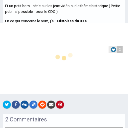
Et un petit hors - série sur les jeux vidéo sur le thème historique ( Petite
Close Combat :
pub - si possible - pour le CDO )
The Bloody First
En ce qui concerne le nom, j'ai
:
Histoires du XXe
Je n'arrive pas trop à me décider mais je pense que cela viendra
- Un passage à
avec le temps.
la 3D en demi-
2
teinte
Abonnés
1
(HistoriaGames)
BILLET SUIVANT
Alors que cinq longues années se sont écoulées depuis
COD : WW2 - La fin de la série ?
la sortie du dernier opus de la licence « Close Combat »,
Matrix Games et Slitherine surprenaient leur petit...
En savoir plus…
2 Commentaires