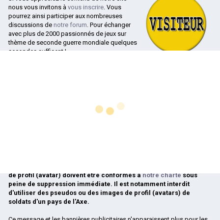
nous vous invitons à
vous inscrire
. Vous
pourrez ainsi participer aux nombreuses
discussions de
notre forum
. Pour échanger
avec plus de 2000 passionnés de jeux sur
thème de seconde guerre mondiale quelques
secondes suffisent !
Le code source
La page d'inscription est disponible
ici
.
de Blitzkrieg
Après
votre inscription
il est vivement recommandé de
poster un
accessible !
message de présentation dans le forum des nouveaux arrivants
. Cela
nous permets de connaître le profil des personnes qui nous rejoignent.
Une présentation de qualité, sur le fond comme sur la forme, est
Blitzkrieg : Le code source d'un monument de la stratégie
indispensable si vous souhaitez accéder à notre serveur audio, lieu de
désormais accessible publiquement !
rencontre de nombreux joueurs francophones pour nos parties en
réseau. Ce premier contact par écrit est aussi nécessaire si vous
Le jeu Blitzkrieg, développé par Nival Interactive, est...
souhaitez rédiger d'autres messages.
En savoir plus…
Lors de votre inscription,
le choix de votre pseudo et de votre image
de profil (avatar) doivent être conformes à
notre charte
sous
peine de suppression immédiate. Il est notamment interdit
d'utiliser des pseudos ou des images de profil (avatars) de
soldats d'un pays de l'Axe.
Ce message et les bannières publicitaires n'apparaissent plus pour les