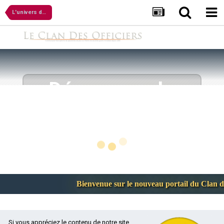
L'univers de SkrizzoW
Découvrez le
mod
OFFIKRIEG
.
Le Mod dans sa version 1.5 et son patch correctif (
V
1.5.0.3
) sont désormais disponible pour tous depuis
quelques mois maintenant. Alors, évoluez sans plus
attendre sur les nombreuses cartes multijoueurs réalisées
par la communauté CDO et battez vos adversaires grâce à
des techniques audacieuses ou laissez-les approcher de
Bienvenue sur le nouveau portail du Clan des O
vos lignes défensives et réduisez leurs efforts à néant !
Bienvenue sur le site du Clan des Officiers !
TÉLÉCHARGER
Si vous appréciez le contenu de notre site