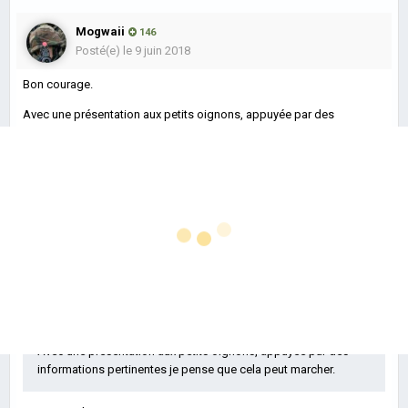
Mogwaii
146
Posté(e)
le 9 juin 2018
Paradox
Bon courage.
Interactive : La
Avec une présentation aux petits oignons, appuyée par des
informations pertinentes je pense que cela peut marcher.
politique de DLC
évoquée, est-ce
Citer
toujours trop
Soft
23
cher ?
Posté(e)
le 12 juin 2018
(Gameblog.fr)
Le 09/06/2018 à 06:53,
Mogwaii
a dit :
Bon courage.
Paradox Interactive a une politique très particulière
concernant les DLC, en ce sens où chaque sortie de jeu
Avec une présentation aux petits oignons, appuyée par des
est la promesse de plusieurs DLC par an et cela durant...
informations pertinentes je pense que cela peut marcher.
En savoir plus…