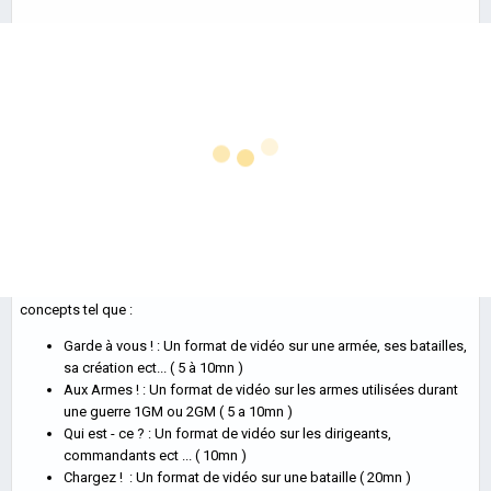
RTX ou AMD
Radeon RX :
Billet posté par
Soft
·
le 6 juin 2018
quelle carte
1 726 vues
graphique
choisir ?
Hello !
(01net.com)
Depuis plusieurs mois j'envisage de créer une chaîne YT sur le thème
historique XXe siècle, Je maîtrise déjà le montage ect ... Mais je n'ai pas
trouvé comment " Présenter " le sujet ect ... Je m'explique : Je ne sais
Nvidia a pris une sérieuse avance dans la course à la
pas si je fais en facecam, voix off ect ... Mais j'ai déjà plusieurs
puissance et aux effets 3D ces dernières années, mais
concepts tel que
:
AMD commence à rattraper son retard. Voici notre...
Garde à vous ! : Un format de vidéo sur une armée, ses batailles,
En savoir plus…
sa création ect... ( 5 à 10mn )
Aux Armes ! : Un format de vidéo sur les armes utilisées durant
une guerre 1GM ou 2GM ( 5 a 10mn )
Qui est - ce ?
: Un format de vidéo sur les dirigeants,
commandants ect ... ( 10mn )
Chargez ! : Un format de vidéo sur une bataille ( 20mn )