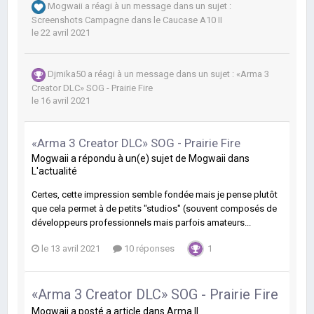
Mogwaii
a réagi à un message dans un sujet :
Screenshots Campagne dans le Caucase A10 II
le 22 avril 2021
Djmika50
a réagi à un message dans un sujet :
«Arma 3
Creator DLC» SOG - Prairie Fire
le 16 avril 2021
«Arma 3 Creator DLC» SOG - Prairie Fire
Mogwaii
a répondu à un(e) sujet de
Mogwaii
dans
L'actualité
Certes, cette impression semble fondée mais je pense plutôt
que cela permet à de petits "studios" (souvent composés de
développeurs professionnels mais parfois amateurs...
le 13 avril 2021
10 réponses
1
«Arma 3 Creator DLC» SOG - Prairie Fire
Mogwaii
a posté a article dans
Arma II