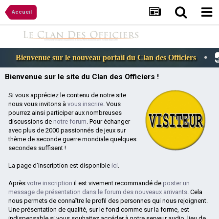
Accueil
Comm
envenue sur le nouveau portail du Clan des Officiers
Bienvenue sur le site du Clan des Officiers !
Si vous appréciez le contenu de notre site
nous vous invitons à
vous inscrire
. Vous
pourrez ainsi participer aux nombreuses
discussions de
notre forum
. Pour échanger
avec plus de 2000 passionnés de jeux sur
thème de seconde guerre mondiale quelques
secondes suffisent !
La page d'inscription est disponible
ici
.
Après
votre inscription
il est vivement recommandé de
poster un
message de présentation dans le forum des nouveaux arrivants
. Cela
nous permets de connaître le profil des personnes qui nous rejoignent.
Une présentation de qualité, sur le fond comme sur la forme, est
indispensable si vous souhaitez accéder à notre serveur audio, lieu de