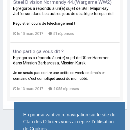
Steel Division Normandy 44.(Wargame WW2)
Egregoros
a répondu à un(e) sujet de
SGT Major Ray
Jefferson
dans
Les autres jeux de stratégie temps réel
Reçu et en cours de téléchargement !
le 15 mars 2017
51 réponses
Une partie ça vous dit ?
Egregoros
a répondu à un(e) sujet de
D0omHammer
dans
Mission Barbarossa, Mission Kursk
Je ne serais pas contre une petite ce week-end mais en
semaine c'est compliqué aussi de mon côté.
le 13 mars 2017
4 055 réponses
En poursuivant votre navigation sur le site du
Clan des Officiers vous acceptez l’utilisation
de Cookies.
LANGUE
THÈME