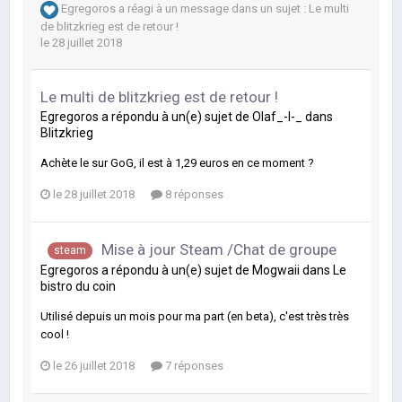
Egregoros
a réagi à un message dans un sujet :
Le multi
de blitzkrieg est de retour !
le 28 juillet 2018
Le multi de blitzkrieg est de retour !
Egregoros
a répondu à un(e) sujet de
Olaf_-l-_
dans
Blitzkrieg
Achète le sur GoG, il est à 1,29 euros en ce moment ?
le 28 juillet 2018
8 réponses
Mise à jour Steam /Chat de groupe
steam
Egregoros
a répondu à un(e) sujet de
Mogwaii
dans
Le
bistro du coin
Utilisé depuis un mois pour ma part (en beta), c'est très très
cool !
le 26 juillet 2018
7 réponses