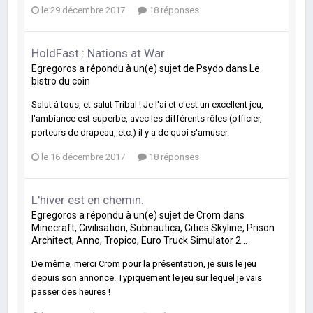
le 29 décembre 2017
18 réponses
HoldFast : Nations at War
Egregoros
a répondu à un(e) sujet de
Psydo
dans
Le
bistro du coin
Salut à tous, et salut Tribal ! Je l'ai et c'est un excellent jeu,
l'ambiance est superbe, avec les différents rôles (officier,
porteurs de drapeau, etc.) il y a de quoi s'amuser.
le 16 décembre 2017
18 réponses
L'hiver est en chemin.
Egregoros
a répondu à un(e) sujet de
Crom
dans
Minecraft, Civilisation, Subnautica, Cities Skyline, Prison
Architect, Anno, Tropico, Euro Truck Simulator 2...
De même, merci Crom pour la présentation, je suis le jeu
depuis son annonce. Typiquement le jeu sur lequel je vais
passer des heures !