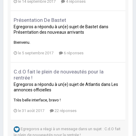
le 14 septembre 2017
4 réponses
Présentation De Bastet
Egregoros
a répondu à un(e) sujet de
Bastet
dans
Présentation des nouveaux arrivants
Bienvenu.
le 5 septembre 2017
6 réponses
C.d.O fait le plein de nouveautés pour la
rentrée !
Egregoros
a répondu à un(e) sujet de
Atlantis
dans
Les
annonces officielles
Très belle interface, bravo !
le 31 août 2017
22 réponses
Egregoros
a réagi à un message dans un sujet :
C.d.O fait
le plein de nouveautés pour la rentrée !