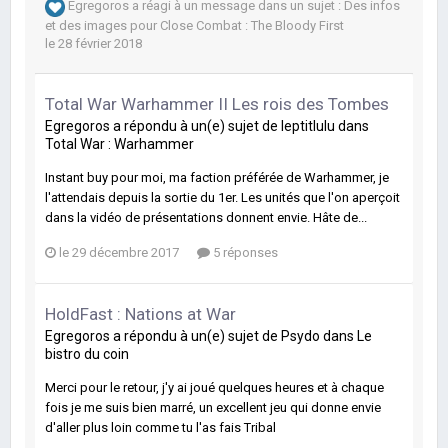
Egregoros
a réagi à un message dans un sujet :
Des infos
et des images pour Close Combat : The Bloody First
le 28 février 2018
Total War Warhammer II Les rois des Tombes
Egregoros
a répondu à un(e) sujet de
leptitlulu
dans
Total War : Warhammer
Instant buy pour moi, ma faction préférée de Warhammer, je
l'attendais depuis la sortie du 1er. Les unités que l'on aperçoit
dans la vidéo de présentations donnent envie. Hâte de...
le 29 décembre 2017
5 réponses
HoldFast : Nations at War
Egregoros
a répondu à un(e) sujet de
Psydo
dans
Le
bistro du coin
Merci pour le retour, j'y ai joué quelques heures et à chaque
fois je me suis bien marré, un excellent jeu qui donne envie
d'aller plus loin comme tu l'as fais Tribal