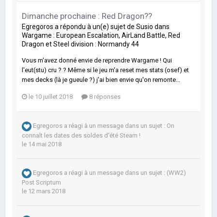
Dimanche prochaine : Red Dragon??
Egregoros
a répondu à un(e) sujet de
Susio
dans
Wargame : European Escalation, AirLand Battle, Red
Dragon et Steel division : Normandy 44
Vous m'avez donné envie de reprendre Wargame ! Qui
l'eut(stu) cru ? ? Même si le jeu m'a reset mes stats (osef) et
mes decks (là je gueule ?) j'ai bien envie qu'on remonte...
le 10 juillet 2018
8 réponses
Egregoros
a réagi à un message dans un sujet :
On
connaît les dates des soldes d'été Steam !
le 14 mai 2018
Egregoros
a réagi à un message dans un sujet :
(WW2)
Post Scriptum
le 12 mars 2018