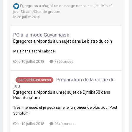
Egregoros
a réagi à un message dans un sujet :
Mise à
jour Steam /Chat de groupe
le 26 juillet 2018
PC à la mode Guyannaise
Egregoros
a répondu à un sujet dans
Le bistro du coin
Mais haha sacré Fabrice !
le 10 juillet 2018
7 réponses
Préparation de la sortie du
post scriptum server
jeu
Egregoros
a répondu à un(e) sujet de
Djmika50
dans
Post Scriptum
Très intéressé, et je peux ramener un joueur de plus pour Post
Scriptum !
le 10 juillet 2018
46 réponses