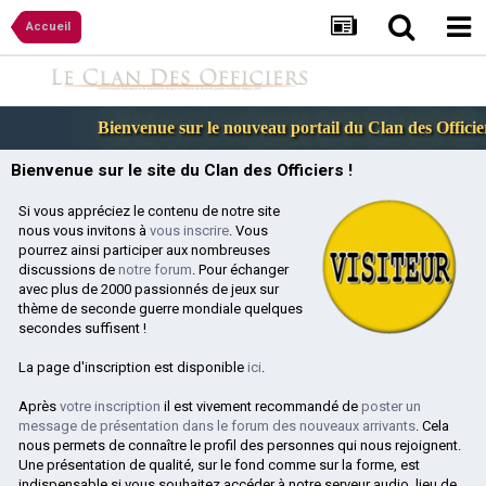
Accueil
Bienvenue sur le nouveau portail du Clan des Officiers
Bienvenue sur le site du Clan des Officiers !
Si vous appréciez le contenu de notre site
nous vous invitons à
vous inscrire
. Vous
pourrez ainsi participer aux nombreuses
discussions de
notre forum
. Pour échanger
avec plus de 2000 passionnés de jeux sur
thème de seconde guerre mondiale quelques
secondes suffisent !
La page d'inscription est disponible
ici
.
Après
votre inscription
il est vivement recommandé de
poster un
message de présentation dans le forum des nouveaux arrivants
. Cela
nous permets de connaître le profil des personnes qui nous rejoignent.
Une présentation de qualité, sur le fond comme sur la forme, est
indispensable si vous souhaitez accéder à notre serveur audio, lieu de