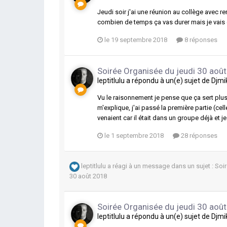
Jeudi soir j'ai une réunion au collège avec r
combien de temps ça vas durer mais je vais 
le 19 septembre 2018
8 réponses
Soirée Organisée du jeudi 30 aoû
leptitlulu
a répondu à un(e) sujet de
Djmi
Vu le raisonnement je pense que ça sert plus 
m'explique, j'ai passé la première partie (cell
venaient car il était dans un groupe déjà et j
le 1 septembre 2018
28 réponses
leptitlulu
a réagi à un message dans un sujet :
Soi
30 août 2018
Soirée Organisée du jeudi 30 aoû
leptitlulu
a répondu à un(e) sujet de
Djmi