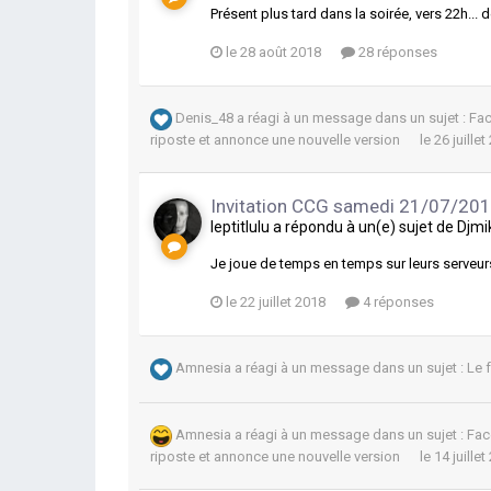
Présent plus tard dans la soirée, vers 22h... 
le 28 août 2018
28 réponses
Denis_48
a réagi à un message dans un sujet :
Fac
riposte et annonce une nouvelle version
le 26 juille
Invitation CCG samedi 21/07/20
leptitlulu
a répondu à un(e) sujet de
Djmi
Je joue de temps en temps sur leurs serveur
le 22 juillet 2018
4 réponses
Amnesia
a réagi à un message dans un sujet :
Le 
Amnesia
a réagi à un message dans un sujet :
Fac
riposte et annonce une nouvelle version
le 14 juille