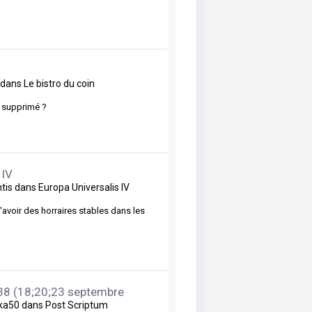
dans
Le bistro du coin
é supprimé ?
 IV
ntis
dans
Europa Universalis IV
'avoir des horraires stables dans les
S38 (18;20;23 septembre
ka50
dans
Post Scriptum