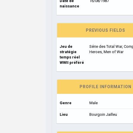
Date de
16/08/1987
naissance
PREVIOUS FIELDS
Jeu de
Série des Total War, Com
stratégie
Heroes, Men of War
temps réel
WWII préféré
PROFILE INFORMATION
Genre
Male
Lieu
Bourgoin Jailleu