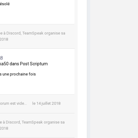
désolé
e à Discord, TeamSpeak organise sa
t 2018
18
ka50
dans
Post Scriptum
s une prochaine fois
forum est vide...
le 14 juillet 2018
e à Discord, TeamSpeak organise sa
t 2018