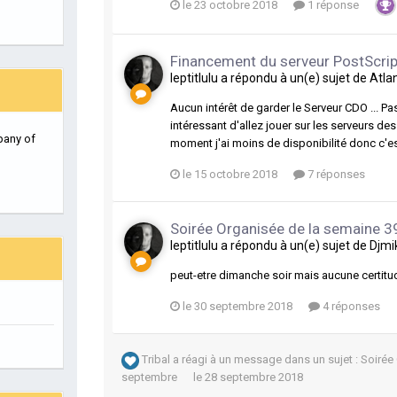
le 23 octobre 2018
1 réponse
Financement du serveur PostScrip
leptitlulu
a répondu à un(e) sujet de
Atla
Aucun intérêt de garder le Serveur CDO ... P
intéressant d'allez jouer sur les serveurs de
pany of
moment j'ai moins de disponibilité donc c'e
le 15 octobre 2018
7 réponses
Soirée Organisée de la semaine 3
leptitlulu
a répondu à un(e) sujet de
Djmi
peut-etre dimanche soir mais aucune certitu
le 30 septembre 2018
4 réponses
Tribal
a réagi à un message dans un sujet :
Soirée
septembre
le 28 septembre 2018