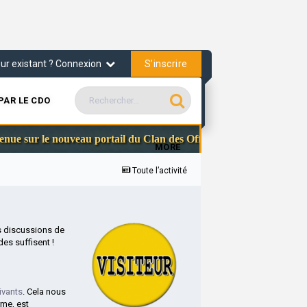
S’inscrire
teur existant ? Connexion
PAR LE CDO
Communauté Steam
e nouveau portail du Clan des Officiers
MORE
Toute l’activité
s discussions de
es suffisent !
ivants
. Cela nous
rme, est