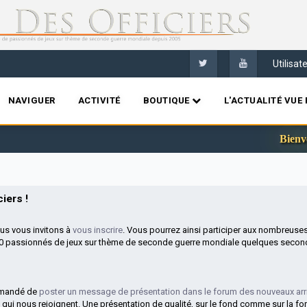
Utilisa
NAVIGUER
ACTIVITÉ
BOUTIQUE
L'ACTUALITÉ VUE 
Bienvenue sur l
iers !
ous vous invitons à
vous inscrire
. Vous pourrez ainsi participer aux nombreuse
00 passionnés de jeux sur thème de seconde guerre mondiale quelques second
mmandé de
poster un message de présentation dans le forum des nouveaux arr
 qui nous rejoignent. Une présentation de qualité, sur le fond comme sur la fo