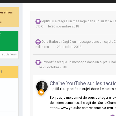
ière fois
leptitlulu
a réagi à un message dans un sujet :
A l'
é !
C.D.O
le 26 novembre 2018
É
Ours Barbu
a réagi à un message dans un sujet :
C
militaires
le 23 octobre 2018
de réputation
Scyooff
a réagi à un message dans un sujet :
Chaî
le 23 octobre 2018
U
Chaîne YouTube sur les tactiq
leptitlulu
a posté un sujet dans
Le bistro 
Bonjour, je me permet de vous partager une c
dernières semaines. Il s'agit de : Sur le Cham
https://www.youtube.com/channel/UCiWrr_Sn