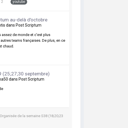
2
youtube
tum au-delà d'octobre
ntis
dans
Post Scriptum
as assez de monde et c'est plus
s autres teams françaises. De plus, en ce
st chaud.
9 (25;27;30 septembre)
ka50
dans
Post Scriptum
de
 Organisée de la semaine S38 (18;20;23