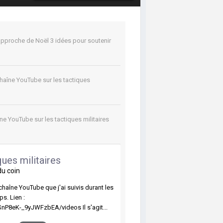
approche de Noël 3 idées pour soutenir
haîne YouTube sur les tactiques
ne YouTube sur les tactiques militaires
ues militaires
du coin
haîne YouTube que j'ai suivis durant les
ps. Lien :
P8eK-_9yJWFzbEA/videos Il s'agit...