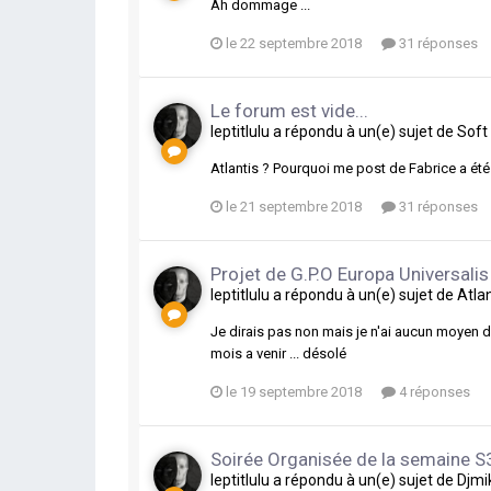
Ah dommage ...
le 22 septembre 2018
31 réponses
Le forum est vide...
leptitlulu
a répondu à un(e) sujet de
Soft
Atlantis ? Pourquoi me post de Fabrice a ét
le 21 septembre 2018
31 réponses
Projet de G.P.O Europa Universalis
leptitlulu
a répondu à un(e) sujet de
Atla
Je dirais pas non mais je n'ai aucun moyen d
mois a venir ... désolé
le 19 septembre 2018
4 réponses
Soirée Organisée de la semaine 
leptitlulu
a répondu à un(e) sujet de
Djmi