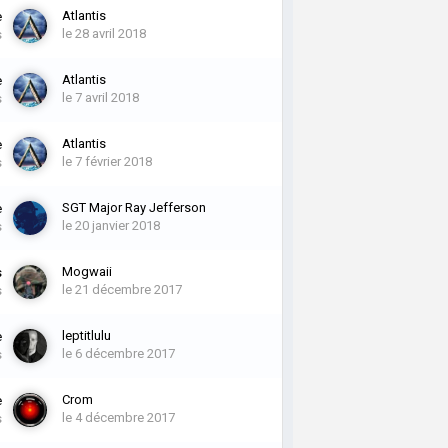
Atlantis
e
le 28 avril 2018
s
Atlantis
e
le 7 avril 2018
s
Atlantis
e
le 7 février 2018
s
SGT Major Ray Jefferson
e
le 20 janvier 2018
s
Mogwaii
s
le 21 décembre 2017
s
leptitlulu
e
le 6 décembre 2017
s
Crom
e
le 4 décembre 2017
s