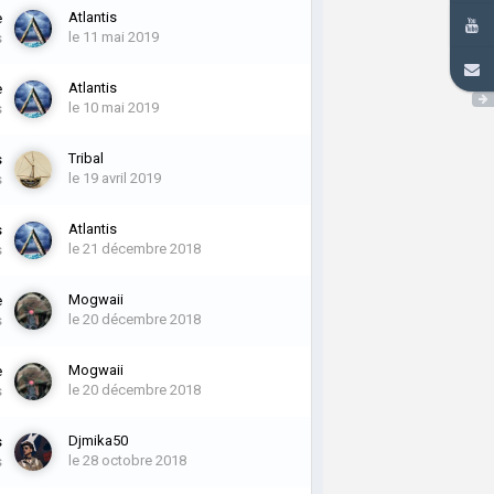
Atlantis
e
le 11 mai 2019
s
Atlantis
e
le 10 mai 2019
s
Tribal
s
le 19 avril 2019
s
Atlantis
s
le 21 décembre 2018
s
Mogwaii
e
le 20 décembre 2018
s
Mogwaii
e
le 20 décembre 2018
s
Djmika50
s
le 28 octobre 2018
s