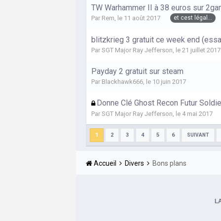
TW Warhammer II à 38 euros sur 2g
et cest légal...
Par
Rem
,
le 11 août 2017
blitzkrieg 3 gratuit ce week end (essa
Par
SGT Major Ray Jefferson
,
le 21 juillet 2017
Payday 2 gratuit sur steam
Par
Blackhawk666
,
le 10 juin 2017
Donne Clé Ghost Recon Futur Soldie
Par
SGT Major Ray Jefferson
,
le 4 mai 2017
1
2
3
4
5
6
SUIVANT
Accueil
Divers
Bons plans
L