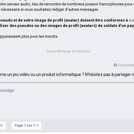
otre serveur audio, lieu de rencontre de nombreux joueurs francophones pour 
si nécessaire si vous souhaitez rédiger d'autres messages.
 pseudo et de votre image de profil (avatar) doivent être conformes à
no
iliser des pseudos ou des images de profil (avatars) de soldats d'un pay
pparaissent plus pour les inscrits.
Guest Message by DevFuse
Connectez
e un jeu vidéo ou un produit informatique ? N'hésitez pas à partager vo
 message
Page 1 sur 7