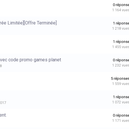
0
répons
1 164
vue
rée Limitée][Offre Terminée]
1
répons
1 218
vue
1
répons
1 455
vue
avec code promo games planet
0
répons
1 232
vue
18
5
réponse
1 559
vue
1
répons
1 072
vue
2017
ent.
0
répons
1 171
vue