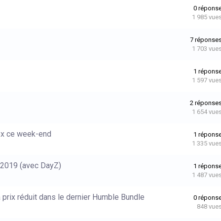
0
répons
1 985
vue
7
réponse
1 703
vue
1
répons
1 597
vue
2
réponse
1 654
vue
ox ce week-end
1
répons
1 335
vue
 2019 (avec DayZ)
1
répons
1 487
vue
 prix réduit dans le dernier Humble Bundle
0
répons
848
vue