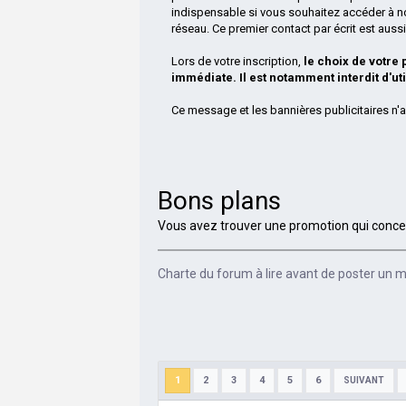
indispensable si vous souhaitez accéder à n
réseau. Ce premier contact par écrit est aus
Lors de votre inscription,
le choix de votre
immédiate. Il est notamment interdit d'ut
Ce message et les bannières publicitaires n'a
Bons plans
Vous avez trouver une promotion qui concern
Charte du forum à lire avant de poster un
1
2
3
4
5
6
SUIVANT