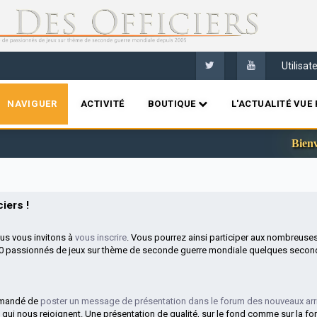
Utilisa
NAVIGUER
ACTIVITÉ
BOUTIQUE
L'ACTUALITÉ VUE 
Bienvenue s
iers !
ous vous invitons à
vous inscrire
. Vous pourrez ainsi participer aux nombreuse
00 passionnés de jeux sur thème de seconde guerre mondiale quelques second
mmandé de
poster un message de présentation dans le forum des nouveaux arr
 qui nous rejoignent. Une présentation de qualité, sur le fond comme sur la fo