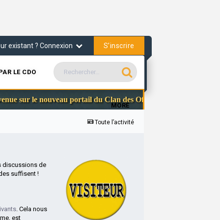
S’inscrire
teur existant ? Connexion
PAR LE CDO
Communauté S
ur le nouveau portail du Clan des Officiers
MORE
Toute l’activité
s discussions de
es suffisent !
ivants
. Cela nous
rme, est