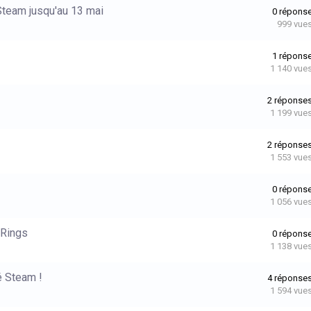
Steam jusqu'au 13 mai
0
répons
999
vue
1
répons
1 140
vue
2
réponse
1 199
vue
2
réponse
1 553
vue
0
répons
1 056
vue
 Rings
0
répons
1 138
vue
é Steam !
4
réponse
1 594
vue