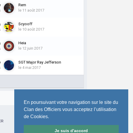
e
Rem
s
le 11 août 2017
Scyooff
s
le 10 août 2017
s
Heia
s
le 12 juin 2017
s
e
SGT Major Ray Jefferson
s
le 4 mai 2017
Toute l’activité
En poursuivant votre navigation sur le site du
Clan des Officiers vous acceptez l’utilisation
de Cookies.
ER
Je suis d'accord