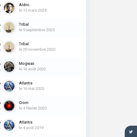
Aldric
e
le 15 mars 2024
s
Tribal
s
le 9 septembre 2023
s
Tribal
e
le 20 novembre 2020
s
Mogwaii
s
le 16 août 2020
s
Atlantis
e
le 16 mai 2020
s
Crom
e
le 4 février 2020
s
Atlantis
e
le 4 août 2019
s