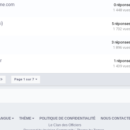
ame.com
0
répons
1 448
vue
i)
5
réponse
1 732
vue
3
réponse
1 896
vue
r
1
répons
1 439
vue
Page 1 sur 7
ANGUE
THÈME
POLITIQUE DE CONFIDENTIALITÉ
NOUS CONTACT
Le Clan des Officiers