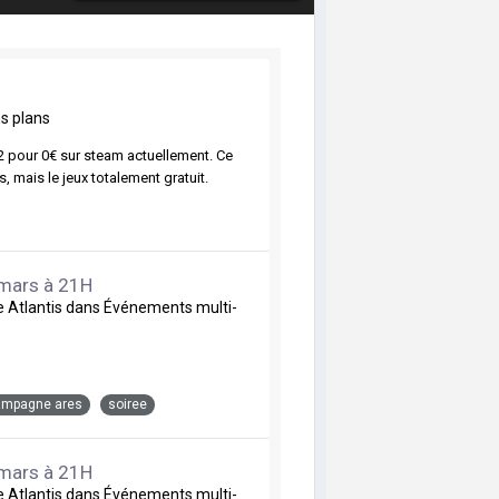
s plans
 2 pour 0€ sur steam actuellement. Ce
, mais le jeux totalement gratuit.
 mars à 21H
de
Atlantis
dans
Événements multi-
ampagne ares
soiree
 mars à 21H
de
Atlantis
dans
Événements multi-