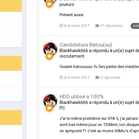
joueurs
Présent aussi
le 6 mars 2017
31 réponses
soi
Candidature Batou(uu)
Blackhawk666
a répondu à un(e) sujet 
recrutement
Ouaiiiiii batouuuuu Tu fais partie des meuble
le 6 mars 2017
5 réponses
r
HDD utilisé a 100%
Blackhawk666
a répondu à un(e) sujet 
PC
J'ai le même problème sur GTA 5, j'ai jamais 
sont bas même pour un 7200trm, ton disque n
un spinpoint f1 c'est au moins 30Mo/s d'aprè