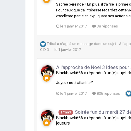
Sacrée père noël ! En plus, il t'a filé la prim
Pour ceux que ça intéresse regardez cette vi
excellente partie en expliquant ses actions e
le 1 janvier 2017
38 réponses
Tribal
a réagi à un message dans un sujet :
A l'ap
C.D.O
le 1 janvier 2017
A l'approche de Noël 3 idées pour
Blackhawk666
a répondu à un(e) sujet 
Joyeux noel atlantis ^^
le 1 janvier 2017
806 réponses
Soirée fun du mardi 27 
arma3
Blackhawk666
a répondu à un(e) sujet 
joueurs