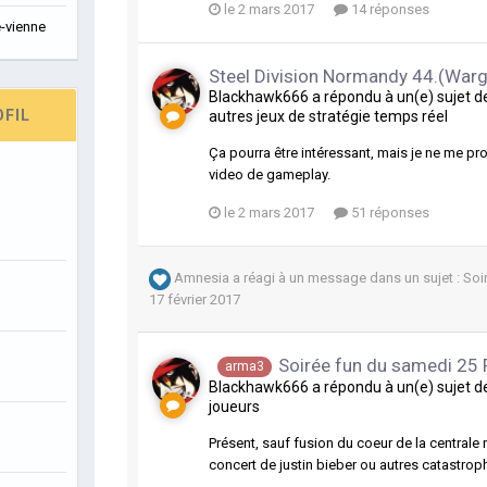
le 2 mars 2017
14 réponses
-vienne
Steel Division Normandy 44.(Wa
Blackhawk666
a répondu à un(e) sujet 
OFIL
autres jeux de stratégie temps réel
Ça pourra être intéressant, mais je ne me pr
video de gameplay.
le 2 mars 2017
51 réponses
Amnesia
a réagi à un message dans un sujet :
Soi
17 février 2017
Soirée fun du samedi 25 
arma3
Blackhawk666
a répondu à un(e) sujet 
joueurs
Présent, sauf fusion du coeur de la centrale 
concert de justin bieber ou autres catastroph