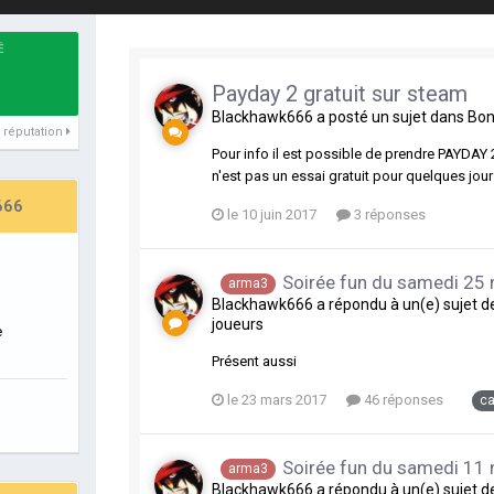
É
Payday 2 gratuit sur steam
Blackhawk666
a posté un sujet dans
Bon
de réputation
Pour info il est possible de prendre PAYDAY
n'est pas un essai gratuit pour quelques jours
666
le 10 juin 2017
3 réponses
Soirée fun du samedi 25
arma3
Blackhawk666
a répondu à un(e) sujet 
joueurs
e
Présent aussi
le 23 mars 2017
46 réponses
c
Soirée fun du samedi 11
arma3
Blackhawk666
a répondu à un(e) sujet 