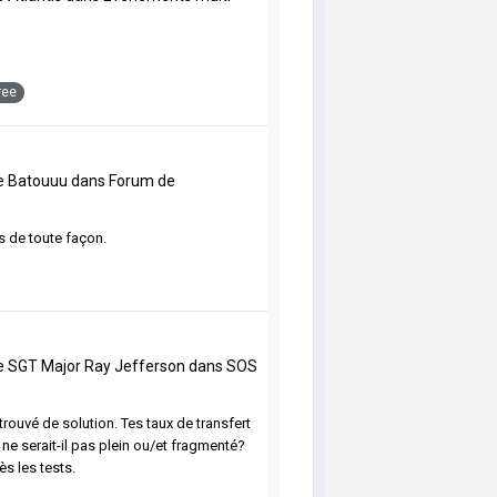
ree
de
Batouuu
dans
Forum de
s de toute façon.
de
SGT Major Ray Jefferson
dans
SOS
trouvé de solution. Tes taux de transfert
e serait-il pas plein ou/et fragmenté?
s les tests.