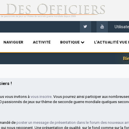
Utilisa
NAVIGUER
ACTIVITÉ
BOUTIQUE
L'ACTUALITÉ VUE 
Bienvenue s
iers !
ous vous invitons à
vous inscrire
. Vous pourrez ainsi participer aux nombreuse
00 passionnés de jeux sur thème de seconde guerre mondiale quelques second
mmandé de
poster un message de présentation dans le forum des nouveaux arr
 qui nous rejoignent. Une présentation de qualité, sur le fond comme sur la fo