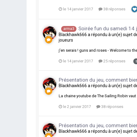
le 14 janvier 2017
38 réponses
Soirée fun du samedi 14 
arma3
Blackhawk666
a répondu à un(e) sujet 
joueurs
j'en serais ! guns and roses - Welcome to the
le 14 janvier 2017
25 réponses
Présentation du jeu, comment bien
Blackhawk666
a répondu à un(e) sujet 
La chaine youtube de The Sailing Robin vaut 
le 2 janvier 2017
38 réponses
Présentation du jeu, comment bien
Blackhawk666
a répondu à un(e) sujet 