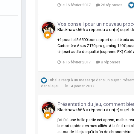
le 16 février 2017
26 réponses
Vos conseil pour un nouveau proc
Blackhawk666
a répondu à un(e) sujet 
+1 pour le I5 6500 bon rapport qualité prix o
Carte mère Asus Z170 pro gaming 140€ pou
chipset audio de qualité (supreme FX) Coté a
le 16 février 2017
8 réponses
Tribal
a réagi à un message dans un sujet :
Présen
dans le jeu
le 14 janvier 2017
Présentation du jeu, comment bien
Blackhawk666
a répondu à un(e) sujet 
j'ai fait une belle partie cet aprem, malhe
la mort rapide des mes alliés. A la fin il rest
autour de l'ile jusqu’à la fin de chronomètre..