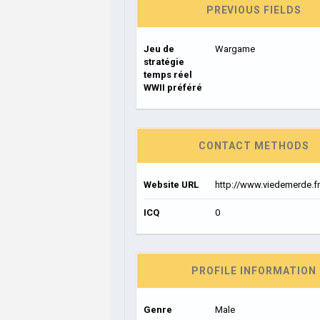
PREVIOUS FIELDS
Jeu de
Wargame
stratégie
temps réel
WWII préféré
CONTACT METHODS
Website URL
http://www.viedemerde.f
ICQ
0
PROFILE INFORMATION
Genre
Male