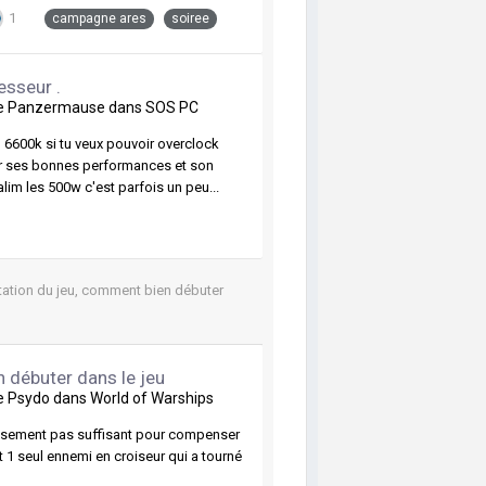
1
campagne ares
soiree
esseur .
de
Panzermause
dans
SOS PC
u 6600k si tu veux pouvoir overclock
r ses bonnes performances et son
lim les 500w c'est parfois un peu...
tation du jeu, comment bien débuter
 débuter dans le jeu
de
Psydo
dans
World of Warships
ureusement pas suffisant pour compenser
ait 1 seul ennemi en croiseur qui a tourné
.