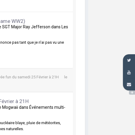
rgame WW2)
de
SGT Major Ray Jefferson
dans
Les
ononce pas tant que je n'ai pas vu une
rée fun du samedi 25 Février à 21H
le
Février à 21H
de
Mogwaii
dans
Événements multi-
nucléaire blaye, pluie de météorites,
es naturelles.