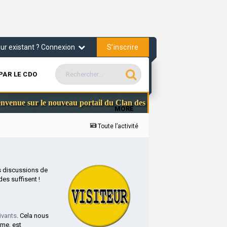
S’inscrire
teur existant ? Connexion
PAR LE CDO
Communauté S
ur le nouveau portail du Clan des Officiers
MORE
Toute l’activité
s discussions de
es suffisent !
ivants
. Cela nous
rme, est