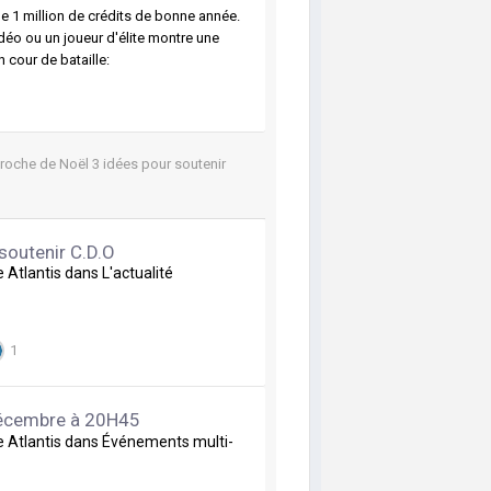
e de 1 million de crédits de bonne année.
déo ou un joueur d'élite montre une
n cour de bataille:
proche de Noël 3 idées pour soutenir
 soutenir C.D.O
de
Atlantis
dans
L'actualité
1
décembre à 20H45
de
Atlantis
dans
Événements multi-