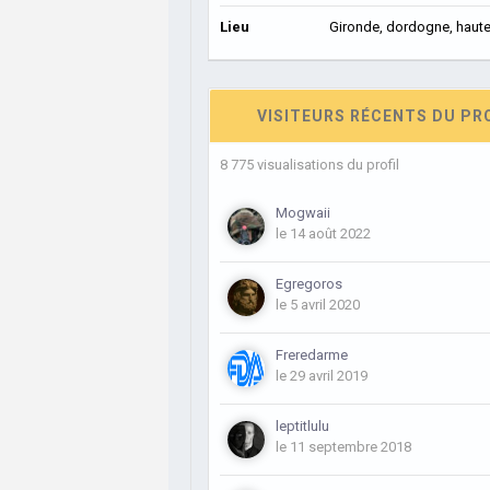
Lieu
Gironde, dordogne, haute
VISITEURS RÉCENTS DU PR
8 775 visualisations du profil
Mogwaii
le 14 août 2022
Egregoros
le 5 avril 2020
Freredarme
le 29 avril 2019
leptitlulu
le 11 septembre 2018