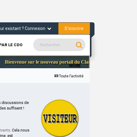
S’inscrire
teur existant ? Connexion
PAR LE CDO
Com
Bienvenue sur le nouveau portail du Clan des Officiers
MORE
Toute l’activité
s discussions de
es suffisent !
ivants
. Cela nous
rme, est