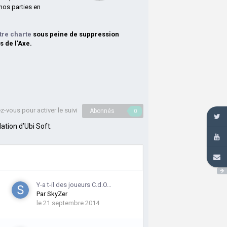
nos parties en
tre charte
sous peine de suppression
s de l'Axe.
-vous pour activer le suivi
Abonnés
0
ation d’Ubi Soft.
Y-a t-il des joueurs C.d.O…
Par
SkyZer
le 21 septembre 2014