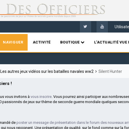
Utilisa
NAVIGUER
ACTIVITÉ
BOUTIQUE
L'ACTUALITÉ VUE 
Les autres jeux vidéos sur les batailles navales ww2
Silent Hunter
iers !
ous vous invitons à
vous inscrire
. Vous pourrez ainsi participer aux nombreuse
00 passionnés de jeux sur thème de seconde guerre mondiale quelques second
mmandé de
poster un message de présentation dans le forum des nouveaux arr
 qui nous rejoignent. Une présentation de qualité, sur le fond comme sur la fo