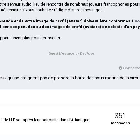
otre serveur audio, lieu de rencontre de nombreux joueurs francophones pour 
si nécessaire si vous souhaitez rédiger d'autres messages.
 pseudo et de votre image de profil (avatar) doivent être conformes à
no
iliser des pseudos ou des images de profil (avatars) de soldats d'un pay
pparaissent plus pour les inscrits.
Guest Message by DevFuse
Connectez
eux qui ne craignent pas de prendre la barre des sous marins de la simul
351
e U-Boot après leur patrouille dans l'Atlantique
messages