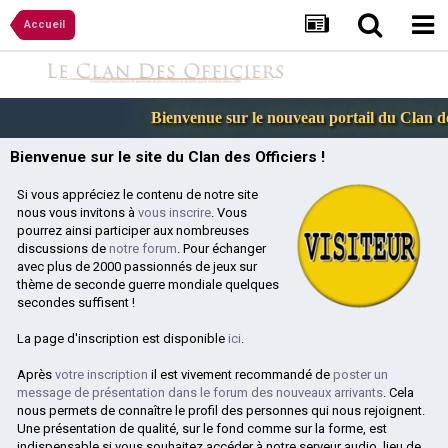
Accueil
Bienvenue sur le nouveau portail du Clan des
Bienvenue sur le site du Clan des Officiers !
Si vous appréciez le contenu de notre site
nous vous invitons à
vous inscrire
. Vous
pourrez ainsi participer aux nombreuses
discussions de
notre forum
. Pour échanger
avec plus de 2000 passionnés de jeux sur
thème de seconde guerre mondiale quelques
secondes suffisent !
La page d'inscription est disponible
ici
.
Après
votre inscription
il est vivement recommandé de
poster un
message de présentation dans le forum des nouveaux arrivants
. Cela
nous permets de connaître le profil des personnes qui nous rejoignent.
Une présentation de qualité, sur le fond comme sur la forme, est
indispensable si vous souhaitez accéder à notre serveur audio, lieu de