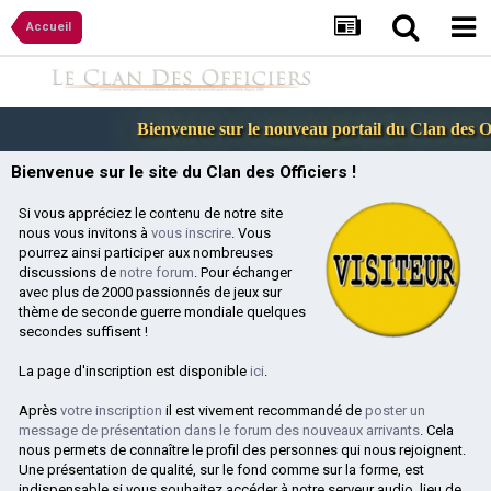
Accueil
Bienvenue sur le nouveau portail du Clan des Offi
Bienvenue sur le site du Clan des Officiers !
Si vous appréciez le contenu de notre site
nous vous invitons à
vous inscrire
. Vous
pourrez ainsi participer aux nombreuses
discussions de
notre forum
. Pour échanger
avec plus de 2000 passionnés de jeux sur
thème de seconde guerre mondiale quelques
secondes suffisent !
La page d'inscription est disponible
ici
.
Après
votre inscription
il est vivement recommandé de
poster un
message de présentation dans le forum des nouveaux arrivants
. Cela
nous permets de connaître le profil des personnes qui nous rejoignent.
Une présentation de qualité, sur le fond comme sur la forme, est
indispensable si vous souhaitez accéder à notre serveur audio, lieu de