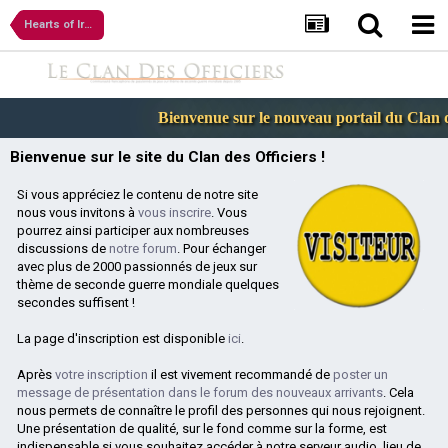
Hearts of Iron IV
Bienvenue sur le nouveau portail du Clan de
Bienvenue sur le site du Clan des Officiers !
Si vous appréciez le contenu de notre site
nous vous invitons à
vous inscrire
. Vous
pourrez ainsi participer aux nombreuses
discussions de
notre forum
. Pour échanger
avec plus de 2000 passionnés de jeux sur
thème de seconde guerre mondiale quelques
secondes suffisent !
La page d'inscription est disponible
ici
.
Après
votre inscription
il est vivement recommandé de
poster un
message de présentation dans le forum des nouveaux arrivants
. Cela
nous permets de connaître le profil des personnes qui nous rejoignent.
Une présentation de qualité, sur le fond comme sur la forme, est
indispensable si vous souhaitez accéder à notre serveur audio, lieu de