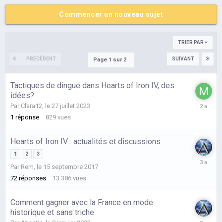
Commencer un nouveau sujet
TRIER PAR
PRÉCÉDENT
SUIVANT
Page 1 sur 2
Tactiques de dingue dans Hearts of Iron IV, des
idées?
le
Par
Clara12
,
le 27 juillet 2023
13
1
réponse
829
vues
septemb
2023
Hearts of Iron IV : actualités et discussions
1
2
3
le
Par
Rem
,
le 15 septembre 2017
3
72
réponses
13 386
vues
mai
2023
Comment gagner avec la France en mode
historique et sans triche
le