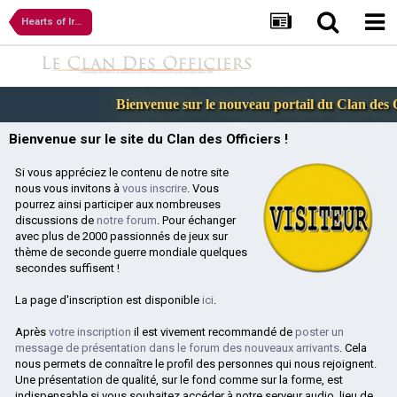
Hearts of Iron
Bienvenue sur le nouveau portail du Clan des Offi
Bienvenue sur le site du Clan des Officiers !
Si vous appréciez le contenu de notre site
nous vous invitons à
vous inscrire
. Vous
pourrez ainsi participer aux nombreuses
discussions de
notre forum
. Pour échanger
avec plus de 2000 passionnés de jeux sur
thème de seconde guerre mondiale quelques
secondes suffisent !
La page d'inscription est disponible
ici
.
Après
votre inscription
il est vivement recommandé de
poster un
message de présentation dans le forum des nouveaux arrivants
. Cela
nous permets de connaître le profil des personnes qui nous rejoignent.
Une présentation de qualité, sur le fond comme sur la forme, est
indispensable si vous souhaitez accéder à notre serveur audio, lieu de