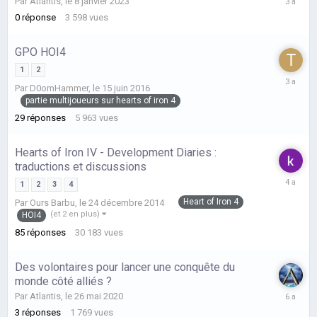
Par
Atlantis
,
le 8 janvier 2023
8
0
réponse
3 598
vues
janvier
2023
GPO HOI4
1
2
le
Par
D0omHammer
,
le 15 juin 2016
2
partie multijoueurs sur hearts of iron 4
janvier
2023
29
réponses
5 963
vues
Hearts of Iron IV - Development Diaries :
traductions et discussions
le
1
2
3
4
21
Heart of Iron 4
Par
Ours Barbu
,
le 24 décembre 2014
janvier
(et 2 en plus)
HOI4
2022
85
réponses
30 183
vues
Des volontaires pour lancer une conquête du
monde côté alliés ?
le
Par
Atlantis
,
le 26 mai 2020
28
3
réponses
1 769
vues