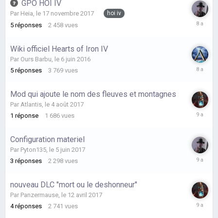
GPO HOI IV
2018
hoi iv
Par
Heia
,
le 17 novembre 2017
le
5
réponses
2 458
vues
24
décembr
Wiki officiel Hearts of Iron IV
2017
Par
Ours Barbu
,
le 6 juin 2016
le
5
réponses
3 769
vues
9
août
Mod qui ajoute le nom des fleuves et montagnes
2017
Par
Atlantis
,
le 4 août 2017
le
1
réponse
1 686
vues
5
août
Configuration materiel
2017
Par
Pyton135
,
le 5 juin 2017
le
3
réponses
2 298
vues
10
juin
nouveau DLC "mort ou le deshonneur"
2017
Par
Panzermause
,
le 12 avril 2017
le
4
réponses
2 741
vues
3