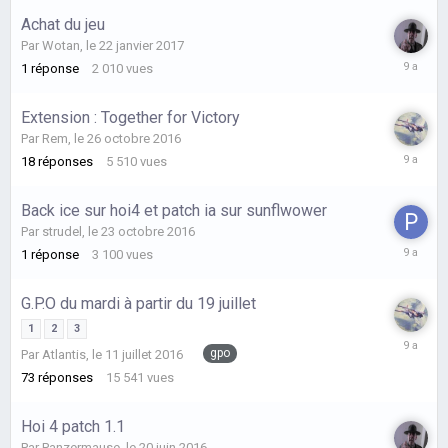
juin
Achat du jeu
2017
Par
Wotan
,
le 22 janvier 2017
le
1
réponse
2 010
vues
22
janvier
Extension : Together for Victory
2017
Par
Rem
,
le 26 octobre 2016
le
18
réponses
5 510
vues
13
janvier
Back ice sur hoi4 et patch ia sur sunflwower
2017
Par
strudel
,
le 23 octobre 2016
le
1
réponse
3 100
vues
31
octobre
G.P.O du mardi à partir du 19 juillet
2016
1
2
3
le
gpo
Par
Atlantis
,
le 11 juillet 2016
9
septemb
73
réponses
15 541
vues
2016
Hoi 4 patch 1.1
Par
Panzermause
,
le 20 juin 2016