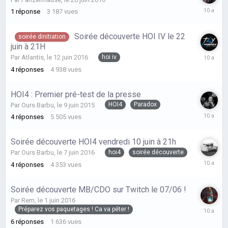
le
1
réponse
3 187
vues
20
juin
Soirée découverte HOI IV le 22
2016
soirée dinitiation
juin à 21H
le
hoi iv
Par
Atlantis
,
le 12 juin 2016
20
4
réponses
4 938
vues
juin
2016
HOI4 : Premier pré-test de la presse
HOI4
Paradox
Par
Ours Barbu
,
le 9 juin 2015
le
4
réponses
5 505
vues
16
juin
Soirée découverte HOI4 vendredi 10 juin à 21h
2016
hoi4
soirée découverte
Par
Ours Barbu
,
le 7 juin 2016
le
4
réponses
4 353
vues
10
juin
Soirée découverte MB/CDO sur Twitch le 07/06 !
2016
Par
Rem
,
le 1 juin 2016
le
Préparez vos paquetages ! Ca va péter !
7
6
réponses
1 636
vues
juin