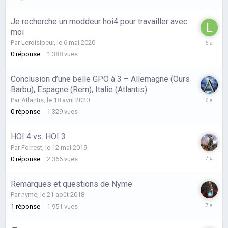
mai
2020
Je recherche un moddeur hoi4 pour travailler avec
moi
le
Par
Leroisipeur
,
le 6 mai 2020
6
0
réponse
1 388
vues
mai
2020
Conclusion d’une belle GPO à 3 – Allemagne (Ours
Barbu), Espagne (Rem), Italie (Atlantis)
le
Par
Atlantis
,
le 18 avril 2020
18
0
réponse
1 329
vues
avril
2020
HOI 4 vs. HOI 3
Par
Forrest
,
le 12 mai 2019
le
0
réponse
2 366
vues
12
mai
Remarques et questions de Nyme
2019
Par
nyme
,
le 21 août 2018
le
1
réponse
1 951
vues
30
août