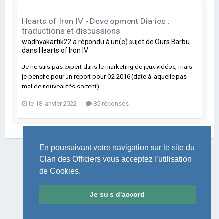
Hearts of Iron IV - Development Diaries :
traductions et discussions
wadhvakartik22
a répondu à un(e) sujet de
Ours Barbu
dans
Hearts of Iron IV
Je ne suis pas expert dans le marketing de jeux vidéos, mais
je penche pour un report pour Q2 2016 (date à laquelle pas
mal de nouveautés sortent)...
le 18 janvier 2022
85 réponses
En poursuivant votre navigation sur le site du
Clan des Officiers vous acceptez l’utilisation
de Cookies.
LANGUE
THÈME
POLITIQUE DE CONFIDENTIALITÉ
NOUS CONTACTER
Je suis d'accord
Le Clan des Officiers
Powered by Invision Community
Theme by Taman.