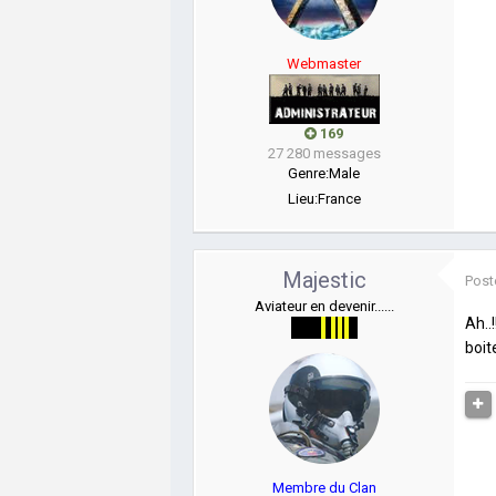
Webmaster
169
27 280 messages
Genre:
Male
Lieu:
France
Majestic
Post
Aviateur en devenir......
Ah..
boit
Membre du Clan