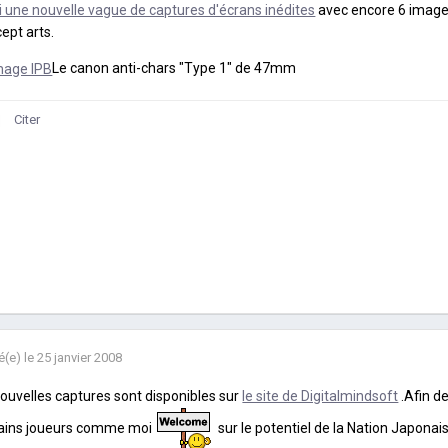
i une nouvelle vague de captures d'écrans inédites
avec encore 6 images
ept arts.
Le canon anti-chars "Type 1" de 47mm
Citer
é(e)
le 25 janvier 2008
ouvelles captures sont disponibles sur
le site de Digitalmindsoft
.Afin d
tains joueurs comme moi
sur le potentiel de la Nation Japonais