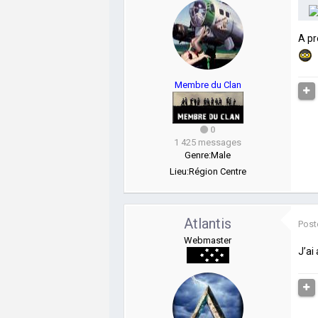
A pr
Membre du Clan
0
1 425 messages
Genre:
Male
Lieu:
Région Centre
Atlantis
Post
Webmaster
J’ai