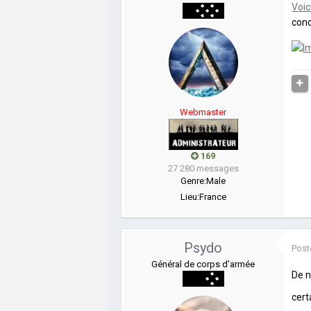
Voic
conc
Webmaster
169
27 280 messages
Genre:
Male
Lieu:
France
Psydo
Post
Général de corps d'armée
De n
cer