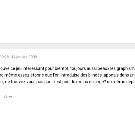
é(e)
le 14 janvier 2008
rouve ce jeu intéressant pour bientôt, toujours aussi beaux les graphism
d même assez étonné que l'on introduise des blindés japonais dans un
 ici, ne trouvez vous pas que c'est pour le moins étrange? ou même dépl
Citer