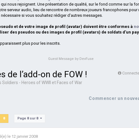
 qui nous rejoignent. Une présentation de qualité, sur le fond comme sur la fo
otre serveur audio, lieu de rencontre de nombreux joueurs francophones pour 
si nécessaire si vous souhaitez rédiger d'autres messages.
 pseudo et de votre image de profil (avatar) doivent être conformes à
no
iliser des pseudos ou des images de profil (avatars) de soldats d'un pay
pparaissent plus pour les inscrits.
Guest Message by DevFuse
s de l’add-on de FOW !
Connectez
s
Soldiers - Heroes of WWII et Faces of War
Commencer un nouvea
Page 8 sur 8
8
é(e)
le 12 janvier 2008