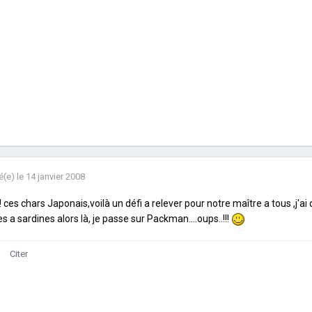
é(e)
le 14 janvier 2008
!! ces chars Japonais,voilà un défi a relever pour notre maître a tous ,j'ai 
es a sardines alors là, je passe sur Packman....oups..!!!
Citer