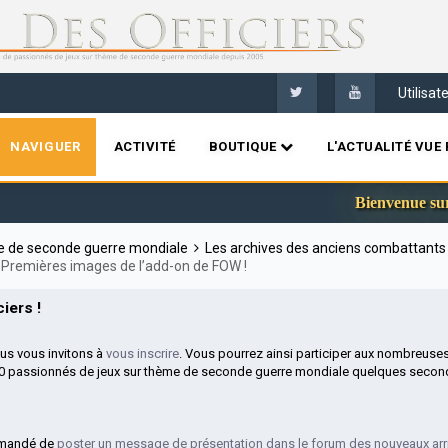
Utilisa
NAVIGUER
ACTIVITÉ
BOUTIQUE
L'ACTUALITÉ VUE 
Bienvenue sur le nouve
me de seconde guerre mondiale
Les archives des anciens combattant
Premières images de l’add-on de FOW !
iers !
ous vous invitons à
vous inscrire
. Vous pourrez ainsi participer aux nombreuse
00 passionnés de jeux sur thème de seconde guerre mondiale quelques second
mmandé de
poster un message de présentation dans le forum des nouveaux arr