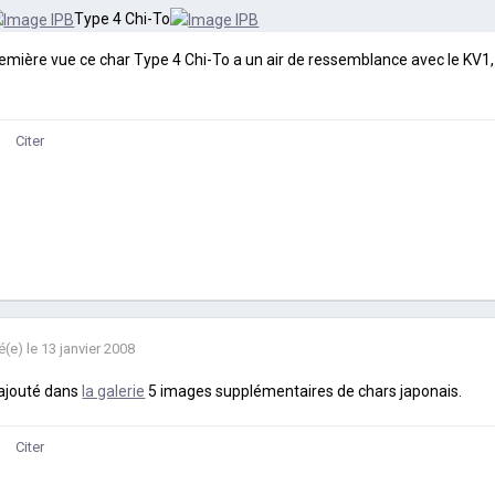
Type 4 Chi-To
emière vue ce char Type 4 Chi-To a un air de ressemblance avec le KV1, 
Citer
é(e)
le 13 janvier 2008
 ajouté dans
la galerie
5 images supplémentaires de chars japonais.
Citer