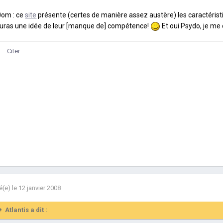
om : ce
site
présente (certes de manière assez austère) les caractérist
uras une idée de leur [manque de] compétence!
Et oui Psydo, je me
Citer
é(e)
le 12 janvier 2008
Atlantis a dit :