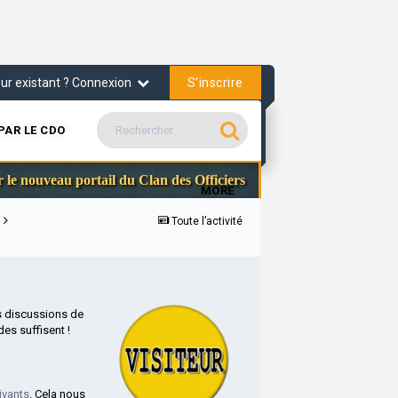
S’inscrire
teur existant ? Connexion
PAR LE CDO
Communauté Steam du cla
au portail du Clan des Officiers
MORE
s
Toute l’activité
s discussions de
es suffisent !
ivants
. Cela nous