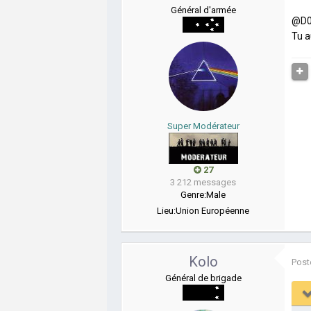
Général d'armée
@D0
Tu a
Super Modérateur
27
3 212 messages
Genre:
Male
Lieu:
Union Européenne
Kolo
Post
Général de brigade