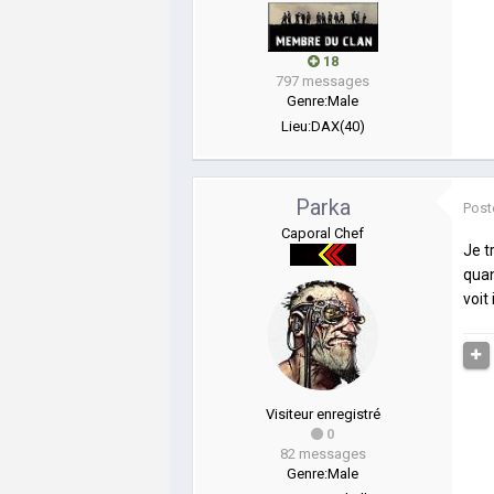
18
797 messages
Genre:
Male
Lieu:
DAX(40)
Parka
Post
Caporal Chef
Je t
quan
voit
Visiteur enregistré
0
82 messages
Genre:
Male