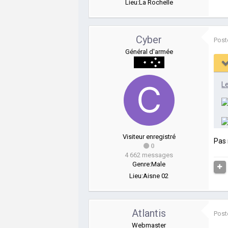
Lieu:
La Rochelle
Cyber
Post
Général d'armée
L
Visiteur enregistré
Pas 
0
4 662 messages
Genre:
Male
Lieu:
Aisne 02
Atlantis
Post
Webmaster