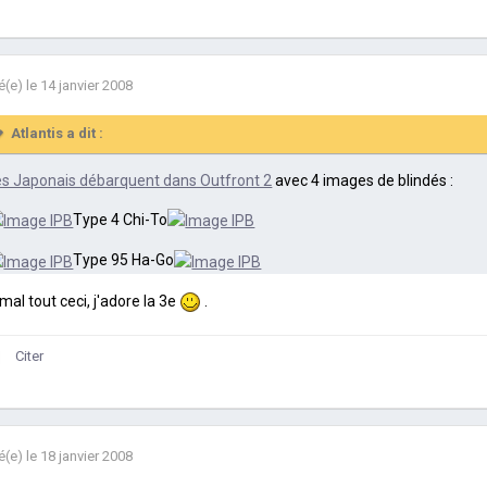
é(e)
le 14 janvier 2008
Atlantis a dit :
es Japonais débarquent dans Outfront 2
avec 4 images de blindés :
Type 4 Chi-To
Type 95 Ha-Go
mal tout ceci, j'adore la 3e
.
Citer
é(e)
le 18 janvier 2008