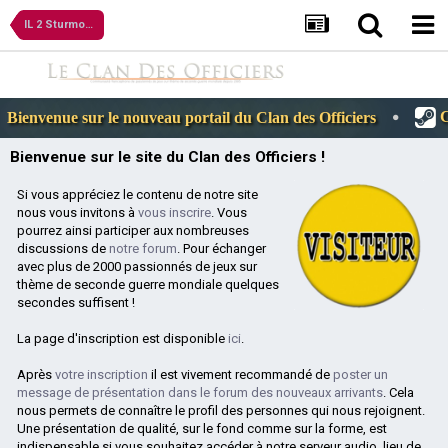
IL 2 Sturmovik – Forgotten Battles et Pacific Fighters
Comm
ienvenue sur le nouveau portail du Clan des Officiers
Bienvenue sur le site du Clan des Officiers !
Si vous appréciez le contenu de notre site
nous vous invitons à
vous inscrire
. Vous
pourrez ainsi participer aux nombreuses
discussions de
notre forum
. Pour échanger
avec plus de 2000 passionnés de jeux sur
thème de seconde guerre mondiale quelques
secondes suffisent !
La page d'inscription est disponible
ici
.
Après
votre inscription
il est vivement recommandé de
poster un
message de présentation dans le forum des nouveaux arrivants
. Cela
nous permets de connaître le profil des personnes qui nous rejoignent.
Une présentation de qualité, sur le fond comme sur la forme, est
indispensable si vous souhaitez accéder à notre serveur audio, lieu de