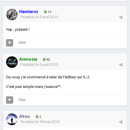
Hamtaror
19
Posté(e)
le 5 avril 2013
Yep , présent !
Citer
Amnesia
82
Posté(e)
le 5 avril 2013
Du coup j'ai commencé à tater de l'éditeur sur IL-2.
C'est pas simple mais j'avance^^.
Citer
Akou
2
Posté(e)
le 18 mai 2013