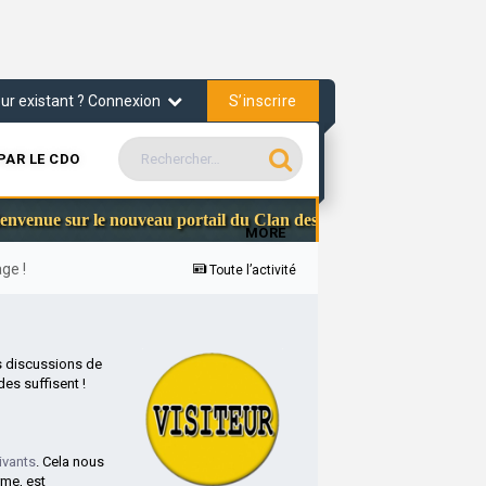
S’inscrire
teur existant ? Connexion
PAR LE CDO
Communauté
e sur le nouveau portail du Clan des Officiers
MORE
ge !
Toute l’activité
s discussions de
es suffisent !
ivants
. Cela nous
rme, est