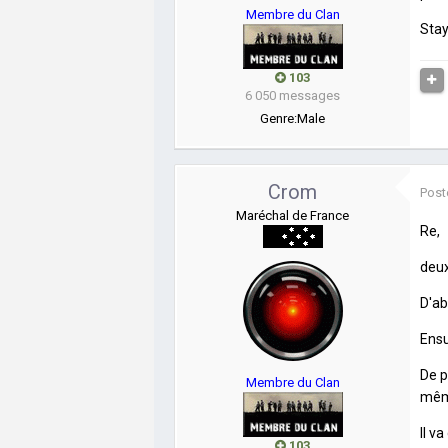
Membre du Clan
Stay
103
6 050 messages
Genre:
Male
Crom
Post
Maréchal de France
Re,
deux
D'ab
Ensu
De p
Membre du Clan
mêm
Il v
103