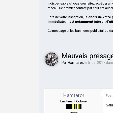
indispensable si vous souhaitez accéder à n
réseau. Ce premier contact par écrit est aus
Lors de votre inscription,
le choix de votre
immédiate. Il est notamment interdit d'ut
Ce message et les bannières publicitaires n'a
Mauvais présage
Par
Hamtaror
,
le 5 juin 2017
dan
Hamtaror
Post
Lieutenant Colonel
Salu