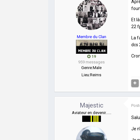
Aprè
foun
Et l
22 f
Membre du Clan
La f
dcs 
Crom
19
959 messages
Genre:
Male
Lieu:
Reims
Majestic
Post
Aviateur en devenir......
Sal
Je n
Je s