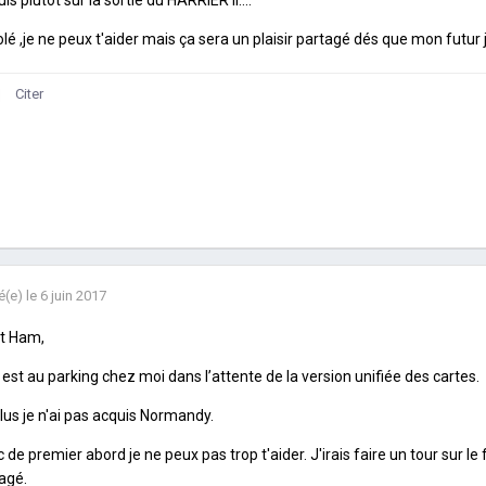
lé ,je ne peux t'aider mais ça sera un plaisir partagé dés que mon futur 
Citer
é(e)
le 6 juin 2017
ut Ham,
est au parking chez moi dans l’attente de la version unifiée des cartes.
lus je n'ai pas acquis Normandy.
 de premier abord je ne peux pas trop t'aider. J'irais faire un tour sur le
agé.