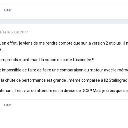
Citer
é(e)
le 6 juin 2017
, en effet , je viens de me rendre compte que sur la version 2 et plus ,
e .
omprends maintenant la notion de carte fusionnée !!
 impossible de faire de faire une comparaison du moteur avec le mêm
 la chute de performance est grande , même comparée à Il2 Stalingrad ou 
tenant il est vrai qu'attendre est la devise de DCS !! Mais je crois que sa
Citer