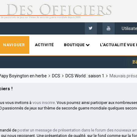
Utilisa
NAVIGUER
ACTIVITÉ
BOUTIQUE
L'ACTUALITÉ VUE 
Bienvenu
 Papy Boyington en herbe
DCS
DCS World : saison 1
Mauvais présa
iers !
ous vous invitons à
vous inscrire
. Vous pourrez ainsi participer aux nombreuse
00 passionnés de jeux sur thème de seconde guerre mondiale quelques second
mmandé de
poster un message de présentation dans le forum des nouveaux arr
 qui nous rejoignent. Une présentation de qualité, sur le fond comme sur la fo