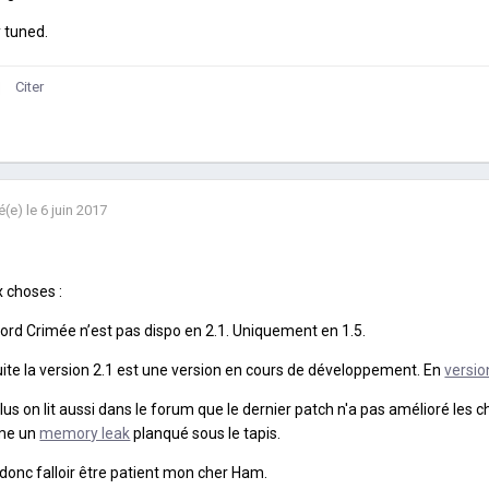
 tuned.
Citer
é(e)
le 6 juin 2017
 choses :
ord Crimée n’est pas dispo en 2.1. Uniquement en 1.5.
ite la version 2.1 est une version en cours de développement. En
versio
lus on lit aussi dans le forum que le dernier patch n'a pas amélioré les ch
e un
memory leak
planqué sous le tapis.
a donc falloir être patient mon cher Ham.