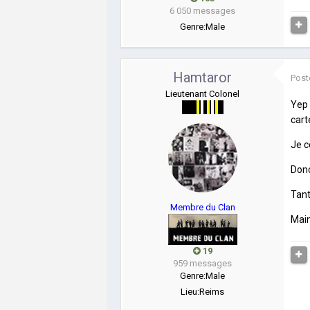
6 050 messages
Genre:
Male
Hamtaror
Post
Lieutenant Colonel
Yep 
cart
Je c
Donc
Tant
Membre du Clan
Main
19
959 messages
Genre:
Male
Lieu:
Reims