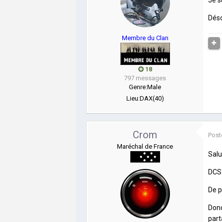
Déso
Membre du Clan
18
797 messages
Genre:
Male
Lieu:
DAX(40)
Crom
Post
Maréchal de France
Sal
DCS 
De p
Donc
part