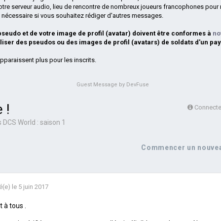
otre serveur audio, lieu de rencontre de nombreux joueurs francophones pour 
si nécessaire si vous souhaitez rédiger d'autres messages.
 pseudo et de votre image de profil (avatar) doivent être conformes à
no
iliser des pseudos ou des images de profil (avatars) de soldats d'un pay
pparaissent plus pour les inscrits.
Guest Message by DevFuse
 !
Connectez
s
DCS World : saison 1
Commencer un nouvea
é(e)
le 5 juin 2017
t à tous .