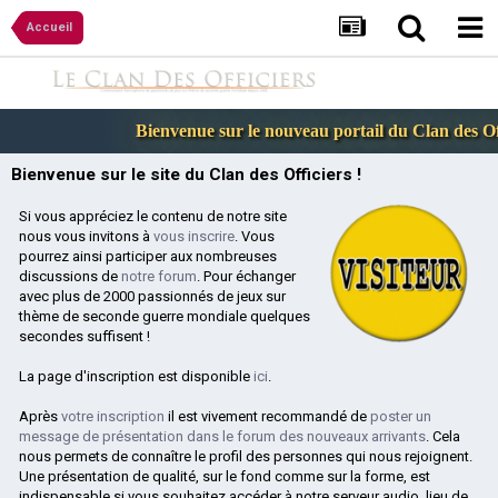
Accueil
Bienvenue sur le nouveau portail du Clan des Offi
Bienvenue sur le site du Clan des Officiers !
Si vous appréciez le contenu de notre site
nous vous invitons à
vous inscrire
. Vous
pourrez ainsi participer aux nombreuses
discussions de
notre forum
. Pour échanger
avec plus de 2000 passionnés de jeux sur
thème de seconde guerre mondiale quelques
secondes suffisent !
La page d'inscription est disponible
ici
.
Après
votre inscription
il est vivement recommandé de
poster un
message de présentation dans le forum des nouveaux arrivants
. Cela
nous permets de connaître le profil des personnes qui nous rejoignent.
Une présentation de qualité, sur le fond comme sur la forme, est
indispensable si vous souhaitez accéder à notre serveur audio, lieu de