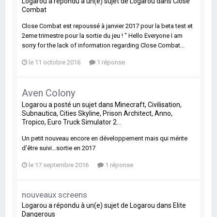
Logarou
a répondu à un(e) sujet de
Logarou
dans
Close
Combat
Close Combat est repoussé à janvier 2017 pour la beta test et
2eme trimestre pour la sortie du jeu ! " Hello Everyone I am
sorry for the lack of information regarding Close Combat...
le 11 octobre 2016
1 réponse
Aven Colony
Logarou
a posté un sujet dans
Minecraft, Civilisation,
Subnautica, Cities Skyline, Prison Architect, Anno,
Tropico, Euro Truck Simulator 2...
Un petit nouveau encore en développement mais qui mérite
d’être suivi...sortie en 2017
le 17 septembre 2016
1 réponse
nouveaux screens
Logarou
a répondu à un(e) sujet de
Logarou
dans
Elite
Dangerous