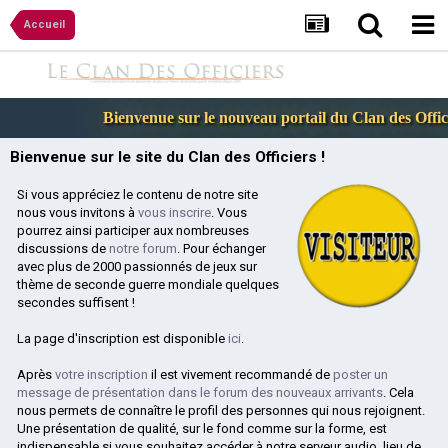
Accueil
Bienvenue sur le nouveau portail du Clan des Officiers
Bienvenue sur le site du Clan des Officiers !
Si vous appréciez le contenu de notre site
nous vous invitons à
vous inscrire
. Vous
pourrez ainsi participer aux nombreuses
discussions de
notre forum
. Pour échanger
avec plus de 2000 passionnés de jeux sur
thème de seconde guerre mondiale quelques
secondes suffisent !
La page d'inscription est disponible
ici
.
Après
votre inscription
il est vivement recommandé de
poster un
message de présentation dans le forum des nouveaux arrivants
. Cela
nous permets de connaître le profil des personnes qui nous rejoignent.
Une présentation de qualité, sur le fond comme sur la forme, est
indispensable si vous souhaitez accéder à notre serveur audio, lieu de