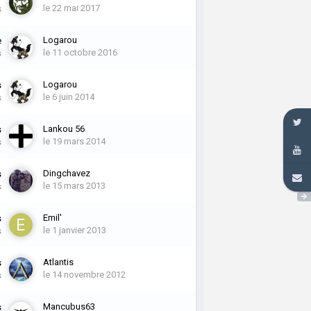
le 22 mai 2017
s
Logarou
e
le 11 octobre 2016
s
Logarou
s
le 6 juin 2014
s
Lankou 56
s
le 19 mars 2014
s
Dingchavez
s
le 15 mars 2013
s
Emil'
s
le 1 janvier 2013
s
Atlantis
s
le 14 novembre 2012
s
Mancubus63
s