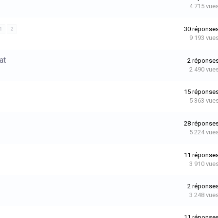
4 715
vue
30
réponse
1
2
9 193
vue
at
2
réponse
2 490
vue
15
réponse
5 363
vue
28
réponse
5 224
vue
11
réponse
3 910
vue
2
réponse
3 248
vue
11
réponse