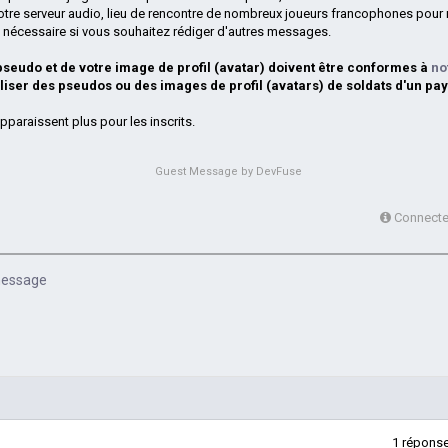
otre serveur audio, lieu de rencontre de nombreux joueurs francophones pour 
si nécessaire si vous souhaitez rédiger d'autres messages.
 pseudo et de votre image de profil (avatar) doivent être conformes à
no
iliser des pseudos ou des images de profil (avatars) de soldats d'un pay
pparaissent plus pour les inscrits.
Guest Message by DevFuse
Connectez
 message
1
répons