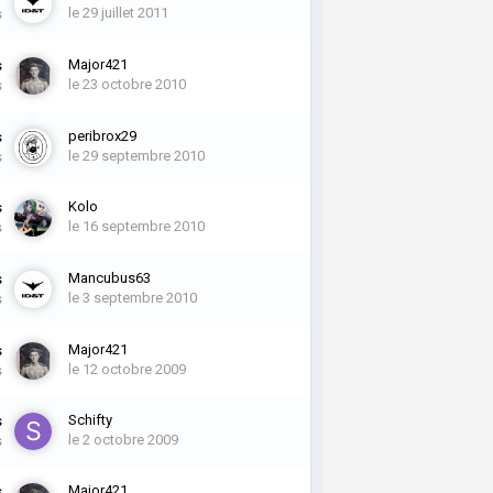
le 29 juillet 2011
s
Major421
s
le 23 octobre 2010
s
peribrox29
s
le 29 septembre 2010
s
Kolo
s
le 16 septembre 2010
s
Mancubus63
s
le 3 septembre 2010
s
Major421
s
le 12 octobre 2009
s
Schifty
s
le 2 octobre 2009
s
Major421
s