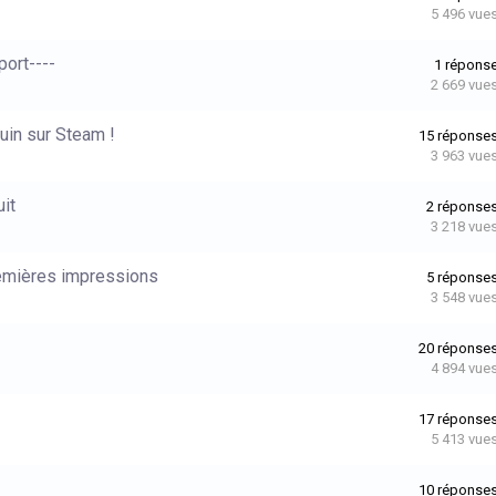
5 496
vue
port----
1
répons
2 669
vue
uin sur Steam !
15
réponse
3 963
vue
uit
2
réponse
3 218
vue
remières impressions
5
réponse
3 548
vue
20
réponse
4 894
vue
17
réponse
5 413
vue
10
réponse