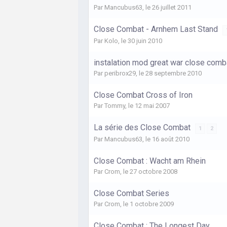
Par
Mancubus63
,
le 26 juillet 2011
Close Combat - Arnhem Last Stand
Par
Kolo
,
le 30 juin 2010
instalation mod great war close comb
Par
peribrox29
,
le 28 septembre 2010
Close Combat Cross of Iron
Par
Tommy
,
le 12 mai 2007
La série des Close Combat
1
2
Par
Mancubus63
,
le 16 août 2010
Close Combat : Wacht am Rhein
Par
Crom
,
le 27 octobre 2008
Close Combat Series
Par
Crom
,
le 1 octobre 2009
Close Combat : The Longest Day