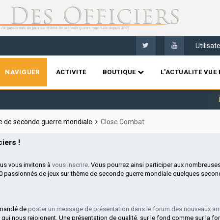
Utilisa
NAVIGUER
ACTIVITÉ
BOUTIQUE
L'ACTUALITÉ VUE 
Bienv
me de seconde guerre mondiale
Close Combat
iers !
ous vous invitons à
vous inscrire
. Vous pourrez ainsi participer aux nombreuse
00 passionnés de jeux sur thème de seconde guerre mondiale quelques second
mmandé de
poster un message de présentation dans le forum des nouveaux arr
 qui nous rejoignent. Une présentation de qualité, sur le fond comme sur la fo