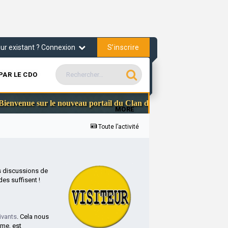
S’inscrire
teur existant ? Connexion
PAR LE CDO
Communa
enue sur le nouveau portail du Clan des Officiers
MORE
Toute l’activité
s discussions de
es suffisent !
ivants
. Cela nous
rme, est