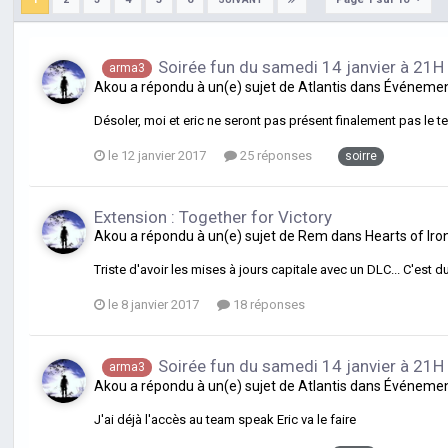
Soirée fun du samedi 14 janvier à 21H
arma3
Akou
a répondu à un(e) sujet de
Atlantis
dans
Événement
Désoler, moi et eric ne seront pas présent finalement pas le 
le 12 janvier 2017
25 réponses
soirre
Extension : Together for Victory
Akou
a répondu à un(e) sujet de
Rem
dans
Hearts of Iro
Triste d'avoir les mises à jours capitale avec un DLC... C'est du 
le 8 janvier 2017
18 réponses
Soirée fun du samedi 14 janvier à 21H
arma3
Akou
a répondu à un(e) sujet de
Atlantis
dans
Événement
J'ai déjà l'accès au team speak Eric va le faire