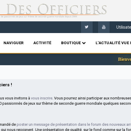
Utilisa
NAVIGUER
ACTIVITÉ
BOUTIQUE
L'ACTUALITÉ VUE 
Bienvenue sur l
iers !
ous vous invitons à
vous inscrire
. Vous pourrez ainsi participer aux nombreuse
00 passionnés de jeux sur thème de seconde guerre mondiale quelques second
mmandé de
poster un message de présentation dans le forum des nouveaux arr
 qui nous rejoignent. Une présentation de qualité, sur le fond comme sur la fo