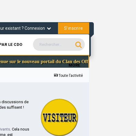
S’inscrire
teur existant ? Connexion
PAR LE CDO
Communauté Steam
e nouveau portail du Clan des Officiers
MORE
Toute l’activité
s discussions de
es suffisent !
ivants
. Cela nous
rme, est