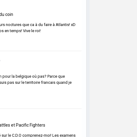
 du coin
s noctures que ca à du faire à Atlantis! xD
s en temps! Vive le roi!
é
é
en pour la belgique où pas? Parce que
uis pas sur le territoire francais quand je
ttles et Pacific Fighters
ssé sur le C.D.O comprenez-moi! Les examens