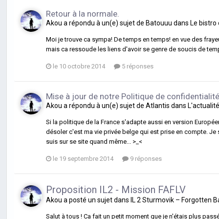
Retour à la normale.
Akou
a répondu à un(e) sujet de
Batouuu
dans
Le bistro
Moi je trouve ca sympa! De temps en temps! en vue des frayeur
mais ca ressoude les liens d'avoir se genre de soucis de temp
le 10 octobre 2014
5 réponses
Mise à jour de notre Politique de confidentialit
Akou
a répondu à un(e) sujet de
Atlantis
dans
L'actualit
Si la politique de la France s'adapte aussi en version Europé
désoler c'est ma vie privée belge qui est prise en compte. Je s
suis sur se site quand même... >_<
le 19 septembre 2014
9 réponses
Proposition IL2 - Mission FAFLV
Akou
a posté un sujet dans
IL 2 Sturmovik – Forgotten Ba
Salut à tous ! Ca fait un petit moment que je n'étais plus pa