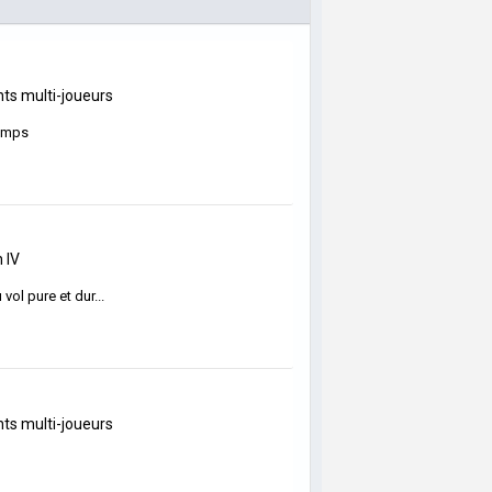
s multi-joueurs
temps
n IV
vol pure et dur...
s multi-joueurs