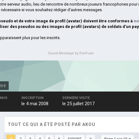
otre serveur audio, lieu de rencontre de nombreux joueurs francophones pour 
si nécessaire si vous souhaitez rédiger d'autres messages.
 pseudo et de votre image de profil (avatar) doivent être conformes à
no
iliser des pseudos ou des images de profil (avatars) de soldats d'un pay
pparaissent plus pour les inscrits.
Guest Message by DevFuse
stré
ENUS
INSCRIPTION
DERNIÈRE VISITE
le 4 mai 2008
le 25 juillet 2017
TOUT CE QUI A ÉTÉ POSTÉ PAR AKOU
Page 1 sur 10
1
2
3
4
5
6
SUIVANT