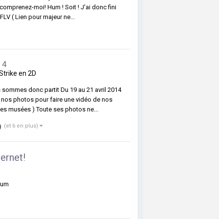
 comprenez-moi! Hum ! Soit ! J'ai donc fini
FLV ( Lien pour majeur ne...
14
Strike en 2D
s sommes donc partit Du 19 au 21 avril 2014
 nos photos pour faire une vidéo de nos
les musées ) Toute ses photos ne...
(et 6 en plus)
ternet!
orum