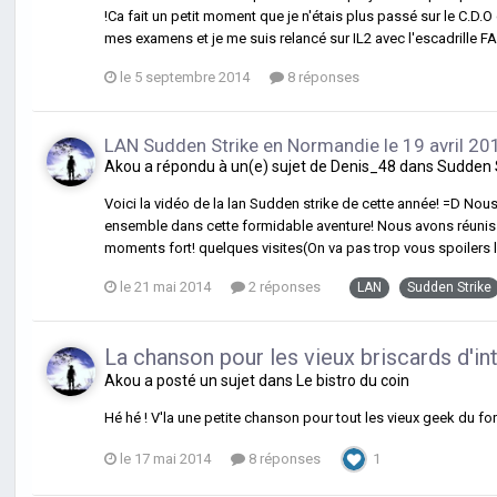
!Ca fait un petit moment que je n'étais plus passé sur le C.D.O
mes examens et je me suis relancé sur IL2 avec l'escadrille FA
le 5 septembre 2014
8 réponses
LAN Sudden Strike en Normandie le 19 avril 20
Akou
a répondu à un(e) sujet de
Denis_48
dans
Sudden 
Voici la vidéo de la lan Sudden strike de cette année! =D Nou
ensemble dans cette formidable aventure! Nous avons réunis
moments fort! quelques visites(On va pas trop vous spoilers 
le 21 mai 2014
2 réponses
LAN
Sudden Strike
La chanson pour les vieux briscards d'in
Akou
a posté un sujet dans
Le bistro du coin
Hé hé ! V'la une petite chanson pour tout les vieux geek du f
le 17 mai 2014
8 réponses
1