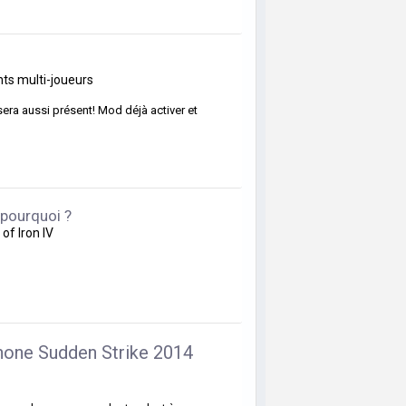
s multi-joueurs
sera aussi présent! Mod déjà activer et
 pourquoi ?
of Iron IV
hone Sudden Strike 2014