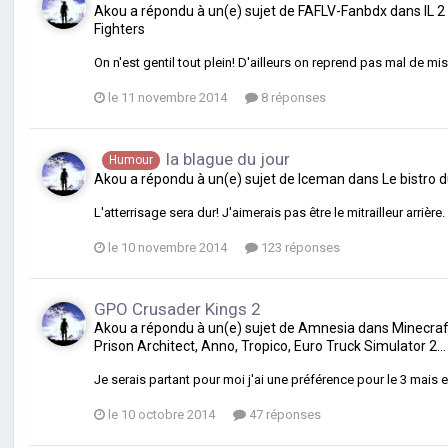
Akou
a répondu à un(e) sujet de
FAFLV-Fanbdx
dans
IL 
Fighters
On n'est gentil tout plein! D'ailleurs on reprend pas mal de mis
le 11 novembre 2014
8 réponses
la blague du jour
Humour
Akou
a répondu à un(e) sujet de
Iceman
dans
Le bistro 
L'atterrisage sera dur! J'aimerais pas être le mitrailleur arrière.
le 10 novembre 2014
123 réponses
GPO Crusader Kings 2
Akou
a répondu à un(e) sujet de
Amnesia
dans
Minecraft
Prison Architect, Anno, Tropico, Euro Truck Simulator 2...
Je serais partant pour moi j'ai une préférence pour le 3 mais e
le 10 octobre 2014
47 réponses