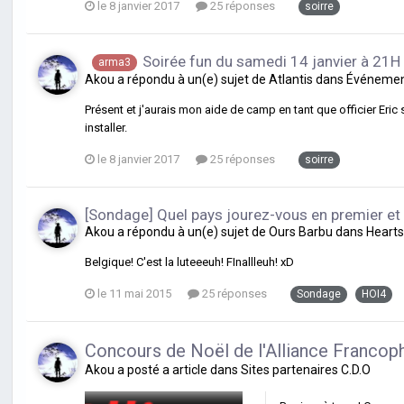
le 8 janvier 2017
25 réponses
soirre
Soirée fun du samedi 14 janvier à 21H
arma3
Akou
a répondu à un(e) sujet de
Atlantis
dans
Événement
Présent et j'aurais mon aide de camp en tant que officier Eric 
installer.
le 8 janvier 2017
25 réponses
soirre
[Sondage] Quel pays jourez-vous en premier et
Akou
a répondu à un(e) sujet de
Ours Barbu
dans
Hearts 
Belgique! C'est la luteeeuh! FInallleuh! xD
le 11 mai 2015
25 réponses
Sondage
HOI4
Concours de Noël de l'Alliance Francop
Akou
a posté a article dans
Sites partenaires C.D.O